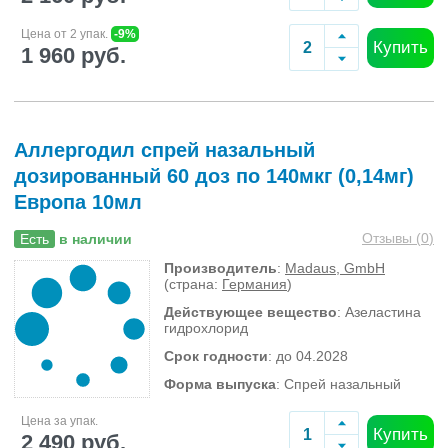
Цена от 2 упак.
-9%
Купить
1 960 руб.
Аллергодил спрей назальный
дозированный 60 доз по 140мкг (0,14мг)
Европа 10мл
Отзывы (
0
)
Есть
в наличии
Производитель
:
Madaus, GmbH
(страна:
Германия
)
Действующее вещество
: Азеластина
гидрохлорид
Срок годности
: до 04.2028
Форма выпуска
: Спрей назальный
Цена за упак.
Купить
2 490 руб.