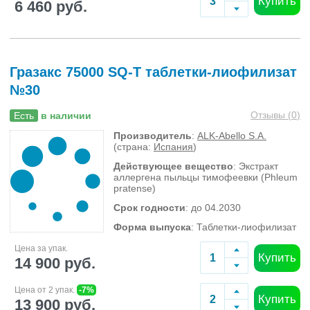
Купить
6 460 руб.
Гразакс 75000 SQ-T таблетки-лиофилизат
№30
Отзывы (
0
)
Есть
в наличии
Производитель
:
ALK-Abello S.A.
(страна:
Испания
)
Действующее вещество
: Экстракт
аллергена пыльцы тимофеевки (Phleum
pratense)
Срок годности
: до 04.2030
Форма выпуска
: Таблетки-лиофилизат
Цена за упак.
Купить
14 900 руб.
Цена от 2 упак.
-7%
Купить
13 900 руб.