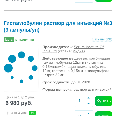
Гистаглобулин раствор для инъекций №3
(3 ампулы/уп)
Отзывы (
28
)
Есть
в наличии
Производитель
:
Serum Institute Of
India Ltd
(страна:
Индия
)
Действующее вещество
: комбинация
гамма-глобулина 12мг и гистамина
0,15мкгкомбинация гамма-глобулина
12мг, гистамина 0,15мкг и тиосульфата
натрия 32мг
Срок годности
: до 01.2028
Форма выпуска
: раствор для инъекций
Цена от 1 до 2 упак.
Купить
6 980 руб.
Цена от 3 упак.
-7%