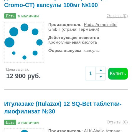
Cromo-CT) капсулы 100мг №100
Отзывы (
0
)
Есть
в наличии
Производитель
:
Padia Arzneimittel
GmbH
(страна:
Германия
)
Действующее вещество
:
Кромоглициевая кислота
Форма выпуска
: капсулы
Цена за упак.
Купить
12 900 руб.
Итулазакс (Itulazax) 12 SQ-Bet таблетки-
лиофилизат №30
Отзывы (
0
)
Есть
в наличии
Производитель
:
ALK-Abello
(страна: