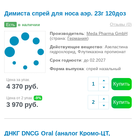
Димиста спрей для носа аэр. 23г 120доз
Отзывы (
0
)
Есть
в наличии
Производитель
:
Meda Pharma GmbH
(страна:
Германия
)
Действующее вещество
: Азеластина
гидрохлорид, Флутиказона пропионат
Срок годности
: до 02.2027
Форма выпуска
: спрей назальный
Цена за упак.
Купить
4 370 руб.
Цена от 2 упак.
-9%
Купить
3 970 руб.
ДНКГ DNCG Oral (аналог Кромо-ЦТ,