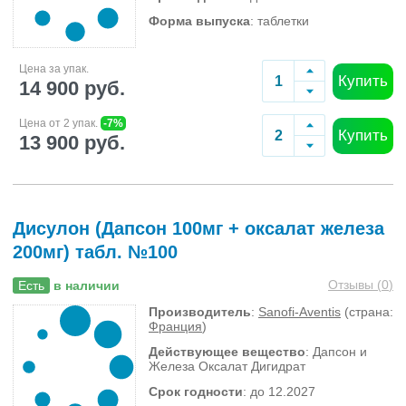
Форма выпуска
: таблетки
Цена за упак.
Купить
14 900 руб.
Цена от 2 упак.
-7%
Купить
13 900 руб.
Дисулон (Дапсон 100мг + оксалат железа
200мг) табл. №100
Отзывы (
0
)
Есть
в наличии
Производитель
:
Sanofi-Aventis
(страна:
Франция
)
Действующее вещество
: Дапсон и
Железа Оксалат Дигидрат
Срок годности
: до 12.2027