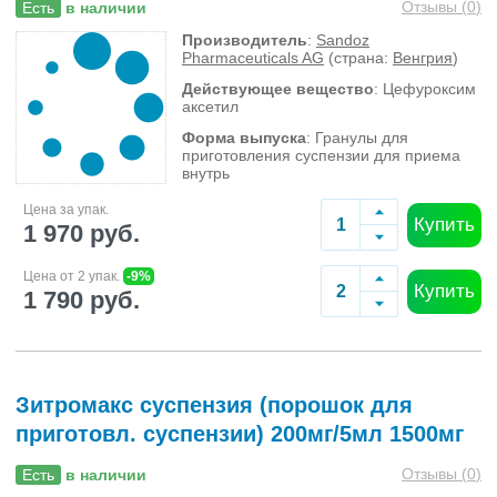
Отзывы (
0
)
Есть
в наличии
Производитель
:
Sandoz
Pharmaceuticals AG
(страна:
Венгрия
)
Действующее вещество
: Цефуроксим
аксетил
Форма выпуска
: Гранулы для
приготовления суспензии для приема
внутрь
Цена за упак.
Купить
1 970 руб.
Цена от 2 упак.
-9%
Купить
1 790 руб.
Зитромакс суспензия (порошок для
приготовл. суспензии) 200мг/5мл 1500мг
Отзывы (
0
)
Есть
в наличии