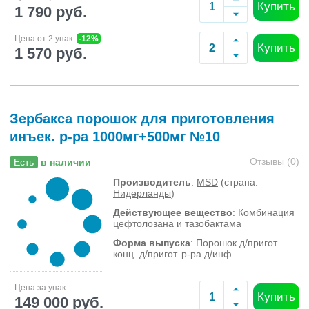
Купить
1 790 руб.
Цена от 2 упак.
-12%
Купить
1 570 руб.
Зербакса порошок для приготовления
инъек. р-ра 1000мг+500мг №10
Отзывы (
0
)
Есть
в наличии
Производитель
:
MSD
(страна:
Нидерланды
)
Действующее вещество
: Комбинация
цефтолозана и тазобактама
Форма выпуска
: Порошок д/пригот.
конц. д/пригот. р-ра д/инф.
Цена за упак.
Купить
149 000 руб.