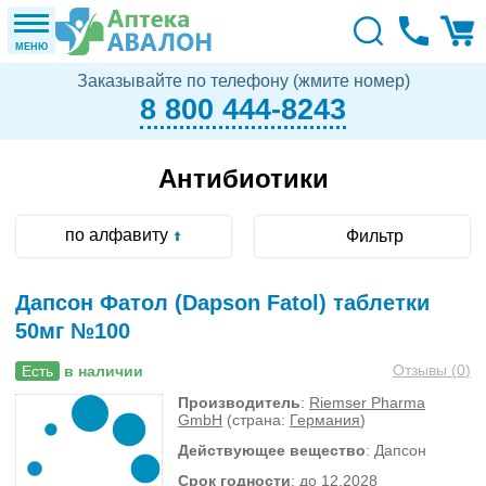
МЕНЮ
Заказывайте по телефону (жмите номер)
8 800 444-8243
Антибиотики
по алфавиту
Фильтр
Дапсон Фатол (Dapson Fatol) таблетки
50мг №100
Отзывы (
0
)
Есть
в наличии
Производитель
:
Riemser Pharma
GmbH
(страна:
Германия
)
Действующее вещество
: Дапсон
Срок годности
: до 12.2028