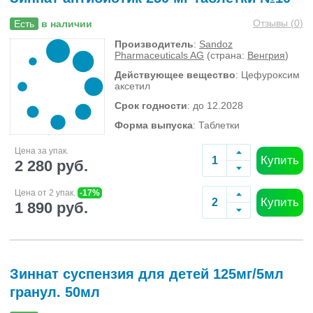
Отзывы (
0
)
Есть
в наличии
Производитель
:
Sandoz
Pharmaceuticals AG
(страна:
Венгрия
)
Действующее вещество
: Цефуроксим
аксетил
Срок годности
: до 12.2028
Форма выпуска
: Таблетки
Цена за упак.
Купить
2 280 руб.
Цена от 2 упак.
-17%
Купить
1 890 руб.
Зиннат суспензия для детей 125мг/5мл
гранул. 50мл