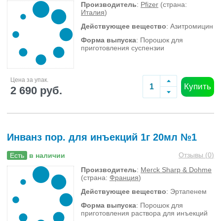
Производитель
:
Pfizer
(страна:
Италия
)
Действующее вещество
: Азитромицин
Форма выпуска
: Порошок для
приготовления суспензии
Цена за упак.
Купить
2 690 руб.
Инванз пор. для инъекций 1г 20мл №1
Отзывы (
0
)
Есть
в наличии
Производитель
:
Merck Sharp & Dohme
(страна:
Франция
)
Действующее вещество
: Эртапенем
Форма выпуска
: Порошок для
приготовления раствора для инъекций