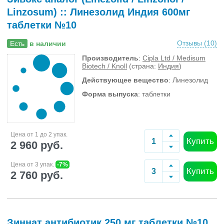
Linzosum) :: Линезолид Индия 600мг
таблетки №10
Отзывы (
10
)
Есть
в наличии
Производитель
:
Cipla Ltd / Medisum
Biotech / Knoll
(страна:
Индия
)
Действующее вещество
: Линезолид
Форма выпуска
: таблетки
Цена от 1 до 2 упак.
Купить
2 960 руб.
Цена от 3 упак.
-7%
Купить
2 760 руб.
Зиннат антибиотик 250 мг таблетки №10