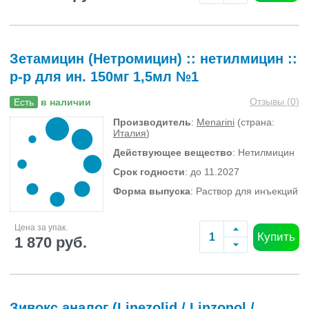
Зетамицин (Нетромицин) :: нетилмицин ::
р-р для ин. 150мг 1,5мл №1
Отзывы (
0
)
Есть
в наличии
Производитель
:
Menarini
(страна:
Италия
)
Действующее вещество
: Нетилмицин
Срок годности
: до 11.2027
Форма выпуска
: Раствор для инъекций
Цена за упак.
Купить
1 870 руб.
Зивокс аналог (Linezolid / Linzonol /