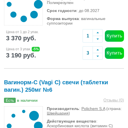
Поликрезулен
Срок годности
: до 08.2027
Форма выпуска
: вагинальные
суппозитории
Цена от 1 до 2 упак.
Купить
3 370 руб.
Цена от 3 упак.
-5%
Купить
3 190 руб.
Вагинорм-С (Vagi C) свечи (таблетки
вагин.) 250мг №6
Отзывы (
0
)
Есть
в наличии
Производитель
:
Polichem S.A
(страна:
Швейцария
)
Действующее вещество
:
Аскорбиновая кислота (витамин С)