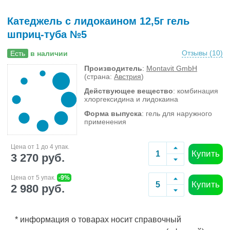
Катеджель с лидокаином 12,5г гель
шприц-туба №5
Отзывы (
10
)
Есть
в наличии
Производитель
:
Montavit GmbH
(страна:
Австрия
)
Действующее вещество
: комбинация
хлоргексидина и лидокаина
Форма выпуска
: гель для наружного
применения
Цена от 1 до 4 упак.
Купить
3 270 руб.
Цена от 5 упак.
-9%
Купить
2 980 руб.
* информация о товарах носит справочный