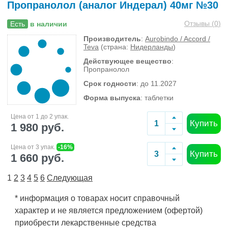
Пропранолол (аналог Индерал) 40мг №30
Отзывы (
0
)
Есть
в наличии
Производитель
:
Aurobindo / Accord /
Teva
(страна:
Нидерланды
)
Действующее вещество
:
Пропранолол
Срок годности
: до 11.2027
Форма выпуска
: таблетки
Цена от 1 до 2 упак.
Купить
1 980 руб.
Цена от 3 упак.
-16%
Купить
1 660 руб.
1
2
3
4
5
6
Следующая
* информация о товарах носит справочный
характер и не является предложением (офертой)
приобрести лекарственные средства