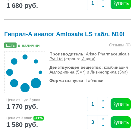
Купить
1 680 руб.
Гиприл-А аналог Amlosafe LS табл. N10!
Отзывы (
0
)
Есть
в наличии
Производитель
:
Aristo Pharmaceuticals
Pvt Ltd
(страна:
Индия
)
Действующее вещество
: комбинация
Амлодипина (5мг) и Лизиноприла (5мг)
Форма выпуска
: Таблетки
Цена от 1 до 2 упак.
Купить
1 770 руб.
Цена от 3 упак.
-11%
Купить
1 580 руб.