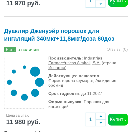
Купить
11 970 руб.
Дуаклир Дженуэйр порошок для
ингаляций 340мкг+11,8мкг/доза 60доз
Отзывы (
0
)
Есть
в наличии
Производитель
:
Industrias
Farmacéuticas Almirall, S.A.
(страна:
Испания
)
Действующее вещество
:
Формотерола фумарат, Аклидиния
бромид
Срок годности
: до 11.2027
Форма выпуска
: Порошок для
ингаляций
Цена за упак.
Купить
11 980 руб.