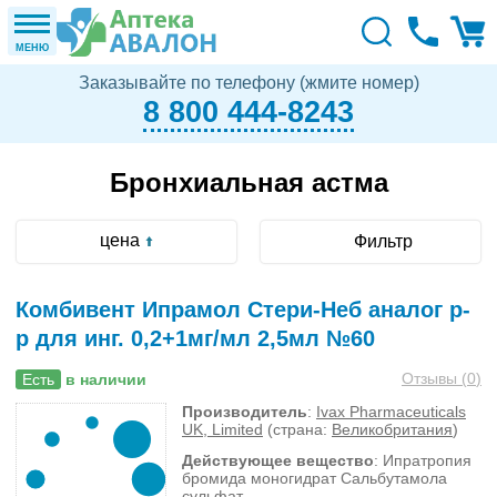
МЕНЮ
Заказывайте по телефону (жмите номер)
8 800 444-8243
Бронхиальная астма
цена
Фильтр
Комбивент Ипрамол Стери-Неб аналог р-
р для инг. 0,2+1мг/мл 2,5мл №60
Отзывы (
0
)
Есть
в наличии
Производитель
:
Ivax Pharmaceuticals
UK, Limited
(страна:
Великобритания
)
Действующее вещество
: Ипратропия
бромида моногидрат Сальбутамола
сульфат