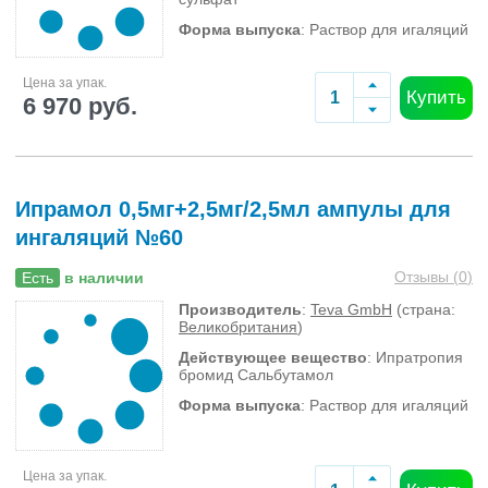
Форма выпуска
: Раствор для игаляций
Цена за упак.
Купить
6 970 руб.
Ипрамол 0,5мг+2,5мг/2,5мл ампулы для
ингаляций №60
Отзывы (
0
)
Есть
в наличии
Производитель
:
Teva GmbH
(страна:
Великобритания
)
Действующее вещество
: Ипратропия
бромид Сальбутамол
Форма выпуска
: Раствор для игаляций
Цена за упак.