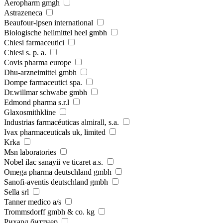
Aeropharm gmgh
Astrazeneca
Beaufour-ipsen international
Biologische heilmittel heel gmbh
Chiesi farmaceutici
Chiesi s. p. a.
Covis pharma europe
Dhu-arzneimittel gmbh
Dompe farmaceutici spa.
Dr.willmar schwabe gmbh
Edmond pharma s.r.l
Glaxosmithkline
Industrias farmacéuticas almirall, s.a.
Ivax pharmaceuticals uk, limited
Krka
Msn laboratories
Nobel ilac sanayii ve ticaret a.s.
Omega pharma deutschland gmbh
Sanofi-aventis deutschland gmbh
Sella srl
Tanner medico a/s
Trommsdorff gmbh & co. kg
Рихард биттнер