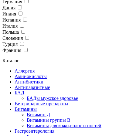
Германия
Дания
Индия
Испания
Италия
Польша
Словения
Турция
Франция
Каталог
Аллергия
Аминокислоты
Антибиотики
Антипаразитные
БАД
БАДы мужское здоровье
Ветеринарные препараты
Витамины
Витамин Д
Витамины группы В
Витамины для кожи,волос и ногтей
Гастроэнтерология