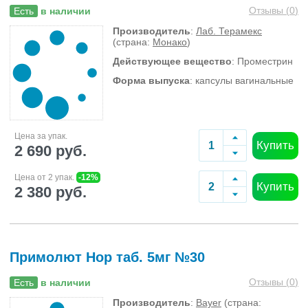
Отзывы (
0
)
Есть
в наличии
Производитель
:
Лаб. Терамекс
(страна:
Монако
)
Действующее вещество
: Проместрин
Форма выпуска
: капсулы вагинальные
Цена за упак.
Купить
2 690 руб.
Цена от 2 упак.
-12%
Купить
2 380 руб.
Примолют Нор таб. 5мг №30
Отзывы (
0
)
Есть
в наличии
Производитель
:
Bayer
(страна: