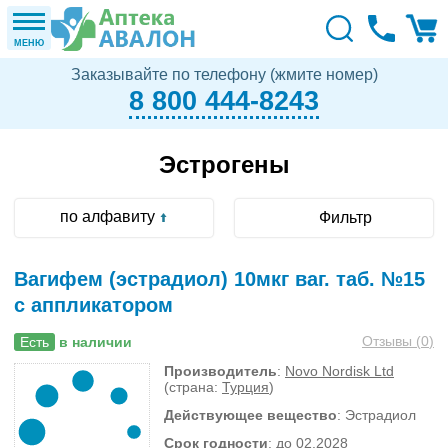
МЕНЮ
Заказывайте по телефону (жмите номер)
8 800 444-8243
Эстрогены
по алфавиту
Фильтр
Вагифем (эстрадиол) 10мкг ваг. таб. №15
с аппликатором
Отзывы (
0
)
Есть
в наличии
Производитель
:
Novo Nordisk Ltd
(страна:
Турция
)
Действующее вещество
: Эстрадиол
Срок годности
: до 02.2028