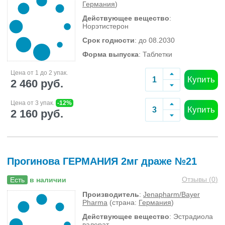
Германия
)
Действующее вещество
:
Норэтистерон
Срок годности
: до 08.2030
Форма выпуска
: Таблетки
Цена от 1 до 2 упак.
Купить
2 460 руб.
Цена от 3 упак.
-12%
Купить
2 160 руб.
Прогинова ГЕРМАНИЯ 2мг драже №21
Отзывы (
0
)
Есть
в наличии
Производитель
:
Jenapharm/Bayer
Pharma
(страна:
Германия
)
Действующее вещество
: Эстрадиола
валерат