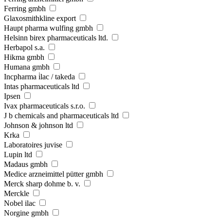
Ferring gmbh
Glaxosmithkline export
Haupt pharma wulfing gmbh
Helsinn birex pharmaceuticals ltd.
Herbapol s.a.
Hikma gmbh
Humana gmbh
Incpharma i̇lac / takeda
Intas pharmaceuticals ltd
Ipsen
Ivax pharmaceuticals s.r.o.
J b chemicals and pharmaceuticals ltd
Johnson & johnson ltd
Krka
Laboratoires juvise
Lupin ltd
Madaus gmbh
Medice arzneimittel pütter gmbh
Merck sharp dohme b. v.
Merckle
Nobel ilac
Norgine gmbh