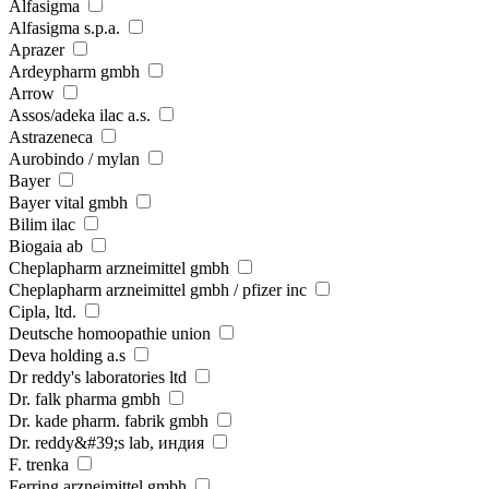
Alfasigma
Alfasigma s.p.a.
Aprazer
Ardeypharm gmbh
Arrow
Assos/adeka ilac a.s.
Astrazeneca
Aurobindo / mylan
Bayer
Bayer vital gmbh
Bilim ilaс
Biogaia ab
Cheplapharm arzneimittel gmbh
Cheplapharm arzneimittel gmbh / pfizer inc
Cipla, ltd.
Deutsche homoopathie union
Deva holding a.s
Dr reddy's laboratories ltd
Dr. falk pharma gmbh
Dr. kade pharm. fabrik gmbh
Dr. reddy&#39;s lab, индия
F. trenka
Ferring arzneimittel gmbh