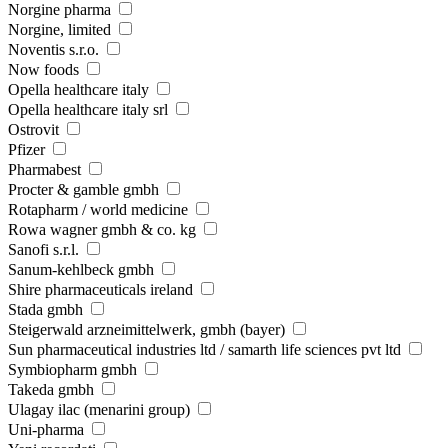
Norgine pharma
Norgine, limited
Noventis s.r.o.
Now foods
Opella healthcare italy
Opella healthcare italy srl
Ostrovit
Pfizer
Pharmabest
Procter & gamble gmbh
Rotapharm / world medicine
Rowa wagner gmbh & co. kg
Sanofi s.r.l.
Sanum-kehlbeck gmbh
Shire pharmaceuticals ireland
Stada gmbh
Steigerwald arzneimittelwerk, gmbh (bayer)
Sun pharmaceutical industries ltd / samarth life sciences pvt ltd
Symbiopharm gmbh
Takeda gmbh
Ulagay ilac (menarini group)
Uni-pharma