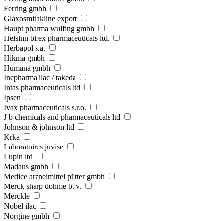
Ferring gmbh
Glaxosmithkline export
Haupt pharma wulfing gmbh
Helsinn birex pharmaceuticals ltd.
Herbapol s.a.
Hikma gmbh
Humana gmbh
Incpharma i̇lac / takeda
Intas pharmaceuticals ltd
Ipsen
Ivax pharmaceuticals s.r.o.
J b chemicals and pharmaceuticals ltd
Johnson & johnson ltd
Krka
Laboratoires juvise
Lupin ltd
Madaus gmbh
Medice arzneimittel pütter gmbh
Merck sharp dohme b. v.
Merckle
Nobel ilac
Norgine gmbh