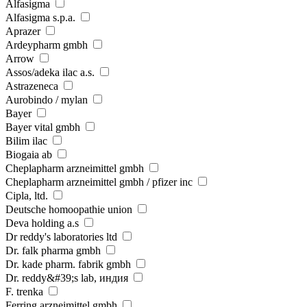
Alfasigma
Alfasigma s.p.a.
Aprazer
Ardeypharm gmbh
Arrow
Assos/adeka ilac a.s.
Astrazeneca
Aurobindo / mylan
Bayer
Bayer vital gmbh
Bilim ilaс
Biogaia ab
Cheplapharm arzneimittel gmbh
Cheplapharm arzneimittel gmbh / pfizer inc
Cipla, ltd.
Deutsche homoopathie union
Deva holding a.s
Dr reddy's laboratories ltd
Dr. falk pharma gmbh
Dr. kade pharm. fabrik gmbh
Dr. reddy&#39;s lab, индия
F. trenka
Ferring arzneimittel gmbh