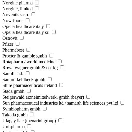
Norgine pharma
Norgine, limited
Noventis s.r.o.
Now foods
Opella healthcare italy
Opella healthcare italy srl
Ostrovit
Pfizer
Pharmabest
Procter & gamble gmbh
Rotapharm / world medicine
Rowa wagner gmbh & co. kg
Sanofi s.r.l.
Sanum-kehlbeck gmbh
Shire pharmaceuticals ireland
Stada gmbh
Steigerwald arzneimittelwerk, gmbh (bayer)
Sun pharmaceutical industries ltd / samarth life sciences pvt ltd
Symbiopharm gmbh
Takeda gmbh
Ulagay ilac (menarini group)
Uni-pharma