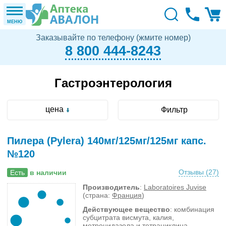
МЕНЮ
Заказывайте по телефону (жмите номер)
8 800 444-8243
Гастроэнтерология
цена
Фильтр
Пилера (Pylera) 140мг/125мг/125мг капс.
№120
Отзывы (
27
)
Есть
в наличии
Производитель
:
Laboratoires Juvise
(страна:
Франция
)
Действующее вещество
: комбинация
субцитрата висмута, калия,
метронидазола и тетрациклина