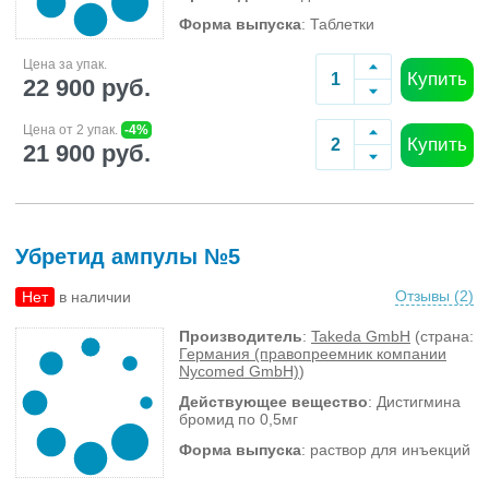
Форма выпуска
: Таблетки
Цена за упак.
Купить
22 900 руб.
Цена от 2 упак.
-4%
Купить
21 900 руб.
Убретид ампулы №5
Отзывы (
2
)
Нет
в наличии
Производитель
:
Takeda GmbH
(страна:
Германия (правопреемник компании
Nycomed GmbH)
)
Действующее вещество
: Дистигмина
бромид по 0,5мг
Форма выпуска
: раствор для инъекций