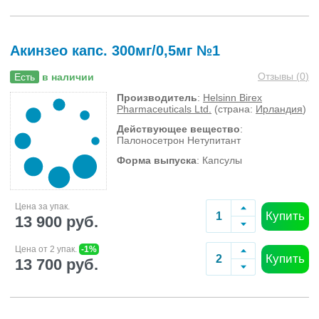
Акинзео капс. 300мг/0,5мг №1
Отзывы (
0
)
Есть
в наличии
Производитель
:
Helsinn Birex
Pharmaceuticals Ltd.
(страна:
Ирландия
)
Действующее вещество
:
Палоносетрон Нетупитант
Форма выпуска
: Капсулы
Цена за упак.
Купить
13 900 руб.
Цена от 2 упак.
-1%
Купить
13 700 руб.