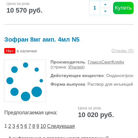
Цена за упак.
Купить
10 570 руб.
Зофран 8мг амп. 4мл N5
Отзывы (
0
)
Нет
в наличии
Производитель
:
ГлаксоСмитКляйн
(страна:
Италия
)
Действующее вещество
: Ондансетрон
Форма выпуска
: Раствор для инъекций
Цена за упак.
Предполагаемая цена:
10 020 руб.
1
2
3
4
5
6
7
8
9
10
Следующая