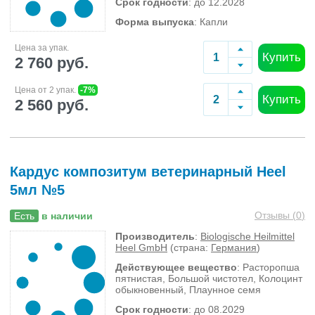
Срок годности
: до 12.2028
Форма выпуска
: Капли
Цена за упак.
Купить
2 760 руб.
Цена от 2 упак.
-7%
Купить
2 560 руб.
Кардус композитум ветеринарный Heel
5мл №5
Отзывы (
0
)
Есть
в наличии
Производитель
:
Biologische Heilmittel
Heel GmbH
(страна:
Германия
)
Действующее вещество
: Расторопша
пятнистая, Большой чистотел, Колоцинт
обыкновенный, Плаунное семя
Срок годности
: до 08.2029