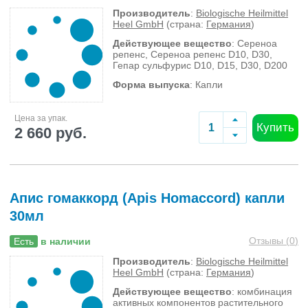
Производитель
:
Biologische Heilmittel
Heel GmbH
(страна:
Германия
)
Действующее вещество
: Сереноа
репенс, Сереноа репенс D10, D30,
Гепар сульфурис D10, D15, D30, D200
Форма выпуска
: Капли
Цена за упак.
Купить
2 660 руб.
Апис гомаккорд (Apis Homaccord) капли
30мл
Отзывы (
0
)
Есть
в наличии
Производитель
:
Biologische Heilmittel
Heel GmbH
(страна:
Германия
)
Действующее вещество
: комбинация
активных компонентов растительного