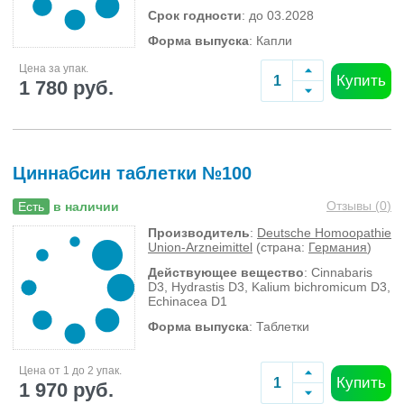
Срок годности
: до 03.2028
Форма выпуска
: Капли
Цена за упак.
Купить
1 780 руб.
Циннабсин таблетки №100
Отзывы (
0
)
Есть
в наличии
Производитель
:
Deutsche Homoopathie
Union-Arzneimittel
(страна:
Германия
)
Действующее вещество
: Cinnabaris
D3, Hydrastis D3, Kalium bichromicum D3,
Echinacea D1
Форма выпуска
: Таблетки
Цена от 1 до 2 упак.
Купить
1 970 руб.