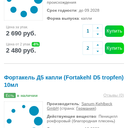
происхождения
Срок годности
: до 09.2028
Форма выпуска
: капли
Цена за упак.
Купить
2 690 руб.
Цена от 2 упак.
-8%
Купить
2 480 руб.
Фортакель Д5 капли (Fortakehl D5 tropfen)
10мл
Отзывы (
0
)
Есть
в наличии
Производитель
:
Sanum-Kehlbeck
GmbH
(страна:
Германия
)
Действующее вещество
: Пеницилл
рокфоровый (благородная плесень)