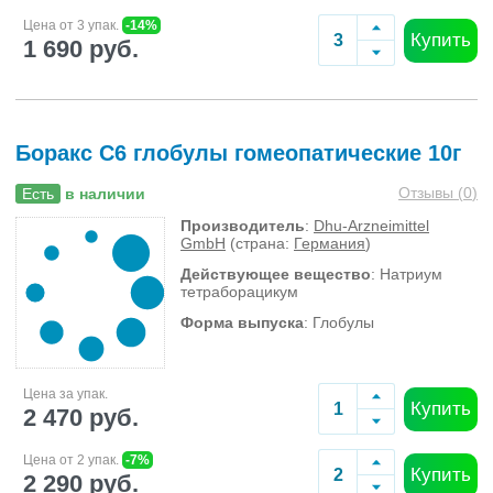
Цена от 3 упак.
-14%
Купить
1 690 руб.
Боракс C6 глобулы гомеопатические 10г
Отзывы (
0
)
Есть
в наличии
Производитель
:
Dhu-Arzneimittel
GmbH
(страна:
Германия
)
Действующее вещество
: Натриум
тетраборацикум
Форма выпуска
: Глобулы
Цена за упак.
Купить
2 470 руб.
Цена от 2 упак.
-7%
Купить
2 290 руб.