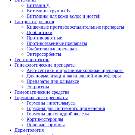
Витамин Д
Витамины группы В
Витамины для кожи,волос и ногтей
Гастроэнтерология
Кишечные противовоспалительные препараты
Пробиотики
Противорвотные
Противоязвенные препараты
Слабительные препараты
Энтеросорбенты
Гепатопротектор
Гинекологические препараты
Антисептики и противомикробные препараты
Для нормализации вагинальной микрофлоры
Препараты при климаксе
Эстрогены
Гомеопатические средства
Гормональные препараты
Гормоны гипоталамуса
Гормоны для системного применения
Гормоны щитовидной железы
Кортикостероиды
Половые гормоны
Дерматология