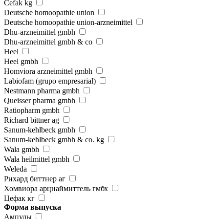
Cefak kg
Deutsche homoopathie union
Deutsche homoopathie union-arzneimittel
Dhu-arzneimittel gmbh
Dhu-arzneimittel gmbh & co
Heel
Heel gmbh
Homviora arzneimittel gmbh
Labiofam (grupo empresarial)
Nestmann pharma gmbh
Queisser pharma gmbh
Ratiopharm gmbh
Richard bittner ag
Sanum-kehlbeck gmbh
Sanum-kehlbeck gmbh & co. kg
Wala gmbh
Wala heilmittel gmbh
Weleda
Рихард биттнер аг
Хомвиора арцнаймиттель гмбх
Цефак кг
Форма выпуска
Ампулы