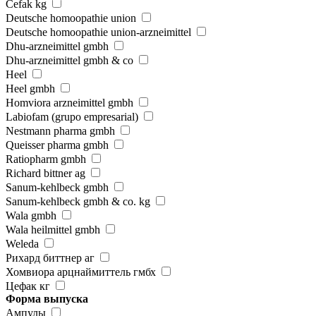
Cefak kg
Deutsche homoopathie union
Deutsche homoopathie union-arzneimittel
Dhu-arzneimittel gmbh
Dhu-arzneimittel gmbh & co
Heel
Heel gmbh
Homviora arzneimittel gmbh
Labiofam (grupo empresarial)
Nestmann pharma gmbh
Queisser pharma gmbh
Ratiopharm gmbh
Richard bittner ag
Sanum-kehlbeck gmbh
Sanum-kehlbeck gmbh & co. kg
Wala gmbh
Wala heilmittel gmbh
Weleda
Рихард биттнер аг
Хомвиора арцнаймиттель гмбх
Цефак кг
Форма выпуска
Ампулы