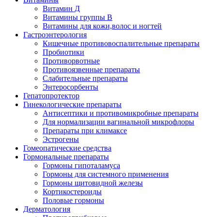
Витамин Д
Витамины группы В
Витамины для кожи,волос и ногтей
Гастроэнтерология
Кишечные противовоспалительные препараты
Пробиотики
Противорвотные
Противоязвенные препараты
Слабительные препараты
Энтеросорбенты
Гепатопротектор
Гинекологические препараты
Антисептики и противомикробные препараты
Для нормализации вагинальной микрофлоры
Препараты при климаксе
Эстрогены
Гомеопатические средства
Гормональные препараты
Гормоны гипоталамуса
Гормоны для системного применения
Гормоны щитовидной железы
Кортикостероиды
Половые гормоны
Дерматология