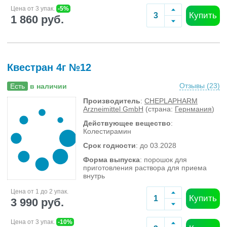
Цена от 3 упак.
-5%
Купить
1 860 руб.
Квестран 4г №12
Отзывы (
23
)
Есть
в наличии
Производитель
:
CHEPLAPHARM
Arzneimittel GmbH
(страна:
Гернмания
)
Действующее вещество
:
Колестирамин
Срок годности
: до 03.2028
Форма выпуска
: порошок для
приготовления раствора для приема
внутрь
Цена от 1 до 2 упак.
Купить
3 990 руб.
Цена от 3 упак.
-10%