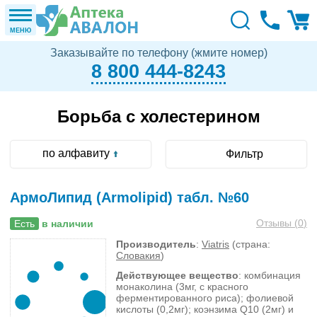
МЕНЮ
Заказывайте по телефону (жмите номер)
8 800 444-8243
Борьба с холестерином
по алфавиту
Фильтр
АрмоЛипид (Armolipid) табл. №60
Отзывы (
0
)
Есть
в наличии
Производитель
:
Viatris
(страна:
Словакия
)
Действующее вещество
: комбинация
монаколина (3мг, с красного
ферментированного риса); фолиевой
кислоты (0,2мг); коэнзима Q10 (2мг) и