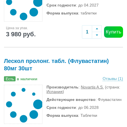
Срок годности
: до 04.2027
Форма выпуска
: таблетки
Цена за упак.
Купить
3 980 руб.
Лескол пролонг. табл. (Флувастатин)
80мг 30шт
Отзывы (
1
)
Есть
в наличии
Производитель
:
Novartis A.S.
(страна:
Испания
)
Действующее вещество
: Флувастатин
Срок годности
: до 06.2028
Форма выпуска
: Таблетки