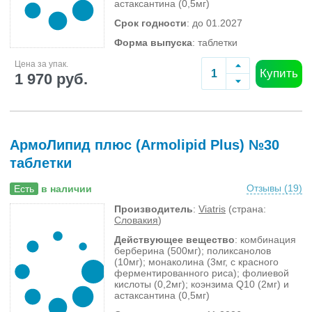
астаксантина (0,5мг)
Срок годности
: до 01.2027
Форма выпуска
: таблетки
Цена за упак.
Купить
1 970 руб.
АрмоЛипид плюс (Armolipid Plus) №30
таблетки
Отзывы (
19
)
Есть
в наличии
Производитель
:
Viatris
(страна:
Словакия
)
Действующее вещество
: комбинация
берберина (500мг); поликсанолов
(10мг); монаколина (3мг, с красного
ферментированного риса); фолиевой
кислоты (0,2мг); коэнзима Q10 (2мг) и
астаксантина (0,5мг)