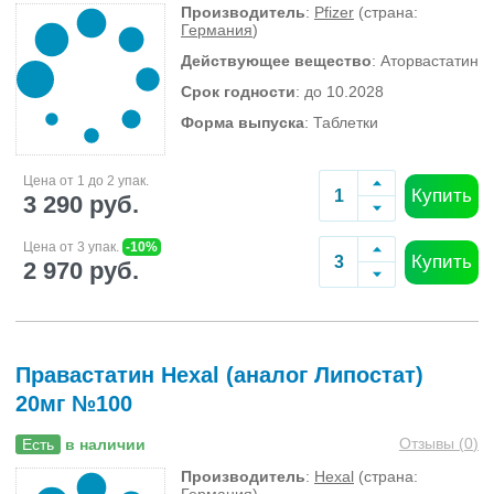
Производитель
:
Pfizer
(страна:
Германия
)
Действующее вещество
: Аторвастатин
Срок годности
: до 10.2028
Форма выпуска
: Таблетки
Цена от 1 до 2 упак.
Купить
3 290 руб.
Цена от 3 упак.
-10%
Купить
2 970 руб.
Правастатин Hexal (аналог Липостат)
20мг №100
Отзывы (
0
)
Есть
в наличии
Производитель
:
Hexal
(страна: