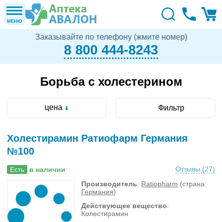
МЕНЮ
Заказывайте по телефону (жмите номер)
8 800 444-8243
Борьба с холестерином
цена
Фильтр
Холестирамин Ратиофарм Германия
№100
Отзывы (
27
)
Есть
в наличии
Производитель
:
Ratiopharm
(страна:
Германия
)
Действующее вещество
:
Колестирамин