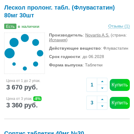
Лескол пролонг. табл. (Флувастатин)
80мг 30шт
Отзывы (
1
)
Есть
в наличии
Производитель
:
Novartis A.S.
(страна:
Испания
)
Действующее вещество
: Флувастатин
Срок годности
: до 06.2028
Форма выпуска
: Таблетки
Цена от 1 до 2 упак.
Купить
3 670 руб.
Цена от 3 упак.
-8%
Купить
3 360 руб.
Сортис таблетки 40мг №30