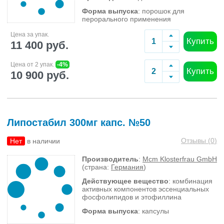
Форма выпуска
: порошок для
перорального применения
Цена за упак.
Купить
11 400 руб.
Цена от 2 упак.
-4%
Купить
10 900 руб.
Липостабил 300мг капс. №50
Отзывы (
0
)
Нет
в наличии
Производитель
:
Mcm Klosterfrau GmbH
(страна:
Германия
)
Действующее вещество
: комбинация
активных компонентов эссенциальных
фосфолипидов и этофиллина
Форма выпуска
: капсулы