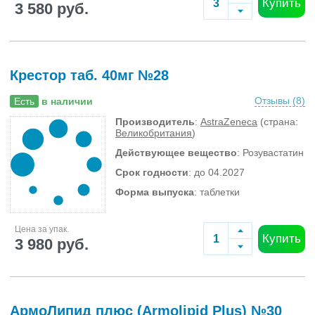
Купить
3 580 руб.
Крестор таб. 40мг №28
Отзывы (
8
)
Есть
в наличии
Производитель
:
AstraZeneca
(страна:
Великобритания
)
Действующее вещество
: Розувастатин
Срок годности
: до 04.2027
Форма выпуска
: таблетки
Цена за упак.
Купить
3 980 руб.
АрмоЛипид плюс (Armolipid Plus) №30