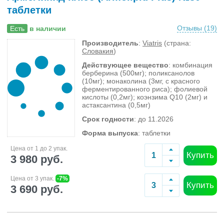
таблетки
Отзывы (
19
)
Есть
в наличии
Производитель
:
Viatris
(страна:
Словакия
)
Действующее вещество
: комбинация
берберина (500мг); поликсанолов
(10мг); монаколина (3мг, с красного
ферментированного риса); фолиевой
кислоты (0,2мг); коэнзима Q10 (2мг) и
астаксантина (0,5мг)
Срок годности
: до 11.2026
Форма выпуска
: таблетки
Цена от 1 до 2 упак.
Купить
3 980 руб.
Цена от 3 упак.
-7%
Купить
3 690 руб.