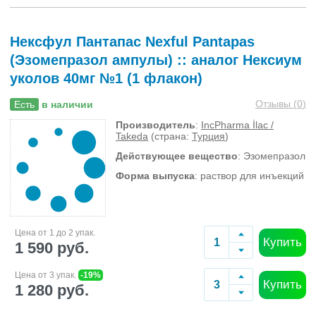
Нексфул Пантапас Nexful Pantapas
(Эзомепразол ампулы) :: аналог Нексиум
уколов 40мг №1 (1 флакон)
Отзывы (
0
)
Есть
в наличии
Производитель
:
IncPharma İlac /
Takeda
(страна:
Турция
)
Действующее вещество
: Эзомепразол
Форма выпуска
: раствор для инъекций
Цена от 1 до 2 упак.
Купить
1 590 руб.
Цена от 3 упак.
-19%
Купить
1 280 руб.