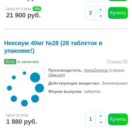
Цена от 2 упак.
-4%
Купить
21 900 руб.
Нексиум 40мг №28 (28 таблеток в
упаковке!)
Отзывы (
0
)
Есть
в наличии
Производитель
:
AstraZeneca
(страна:
Швеция
)
Действующее вещество
: Эзомепразол
Форма выпуска
: таблетки
Цена за упак.
Купить
1 980 руб.