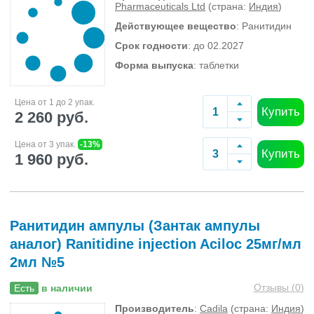
Pharmaceuticals Ltd
(страна:
Индия
)
Действующее вещество
: Ранитидин
Срок годности
: до 02.2027
Форма выпуска
: таблетки
Цена от 1 до 2 упак.
Купить
2 260 руб.
Цена от 3 упак.
-13%
Купить
1 960 руб.
Ранитидин ампулы (Зантак ампулы
аналог) Ranitidine injection Aciloc 25мг/мл
2мл №5
Отзывы (
0
)
Есть
в наличии
Производитель
:
Cadila
(страна:
Индия
)