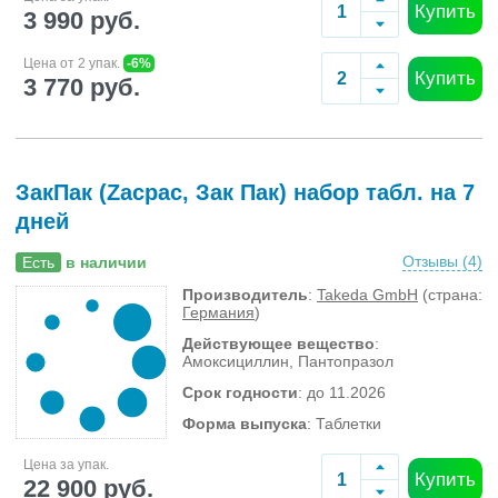
Купить
3 990 руб.
Цена от 2 упак.
-6%
Купить
3 770 руб.
ЗакПак (Zacpac, Зак Пак) набор табл. на 7
дней
Отзывы (
4
)
Есть
в наличии
Производитель
:
Takeda GmbH
(страна:
Германия
)
Действующее вещество
:
Амоксициллин, Пантопразол
Срок годности
: до 11.2026
Форма выпуска
: Таблетки
Цена за упак.
Купить
22 900 руб.