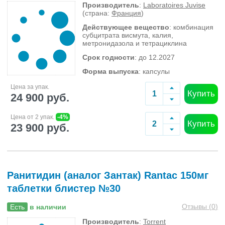
Производитель
:
Laboratoires Juvise
(страна:
Франция
)
Действующее вещество
: комбинация
субцитрата висмута, калия,
метронидазола и тетрациклина
Срок годности
: до 12.2027
Форма выпуска
: капсулы
Цена за упак.
Купить
24 900 руб.
Цена от 2 упак.
-4%
Купить
23 900 руб.
Ранитидин (аналог Зантак) Rantac 150мг
таблетки блистер №30
Отзывы (
0
)
Есть
в наличии
Производитель
:
Torrent