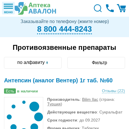
МЕНЮ
Заказывайте по телефону (жмите номер)
8 800 444-8243
Противоязвенные препараты
по алфавиту
Фильтр
Антепсин (аналог Вентер) 1г таб. №60
Отзывы (
22
)
Есть
в наличии
Производитель
:
Bilim Ilaс
(страна:
Турция
)
Действующее вещество
: Сукральфат
Срок годности
: до 09.2027
Форма выпуска
: Таблетки