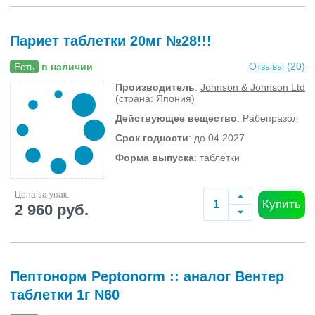
Париет таблетки 20мг №28!!!
Отзывы (
20
)
Есть
в наличии
Производитель
:
Johnson & Johnson Ltd
(страна:
Япония
)
Действующее вещество
: Рабепразол
Срок годности
: до 04.2027
Форма выпуска
: таблетки
Цена за упак.
Купить
2 960 руб.
Пептонорм Peptonorm :: аналог Вентер
таблетки 1г N60