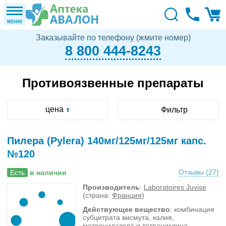
МЕНЮ
Заказывайте по телефону (жмите номер)
8 800 444-8243
Противоязвенные препараты
цена
Фильтр
Пилера (Pylera) 140мг/125мг/125мг капс.
№120
Отзывы (
27
)
Есть
в наличии
Производитель
:
Laboratoires Juvise
(страна:
Франция
)
Действующее вещество
: комбинация
субцитрата висмута, калия,
метронидазола и тетрациклина