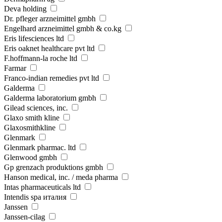
Deva holding
Dr. pfleger arzneimittel gmbh
Engelhard arzneimittel gmbh & co.kg
Eris lifesciences ltd
Eris oaknet healthcare pvt ltd
F.hoffmann-la roche ltd
Farmar
Franco-indian remedies pvt ltd
Galderma
Galderma laboratorium gmbh
Gilead sciences, inc.
Glaxo smith kline
Glaxosmithkline
Glenmark
Glenmark pharmac. ltd
Glenwood gmbh
Gp grenzach produktions gmbh
Hanson medical, inc. / meda pharma
Intas pharmaceuticals ltd
Intendis spa италия
Janssen
Janssen-cilag