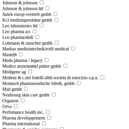
Johnson & johnson
Johnson & johnson ltd
Junek europ-vertrieb gmbh
Kci medizinprodukte gmbh
Leo laboratories ltd
Leo pharma a/s
Leo pharma/abdi
Lohmann & rauscher gmbh
Markus medizintechnik/rofil medical
Mastelli
Meda pharma / legacy
Medice arzneimittel pütter gmbh
Medigene ag
Molteni & c.dei fratelli alitti societa di esercizio s.p.a.
Montavit pharmazeutische fabrik, gmbh
Msd gmbh
Neubourg skin care gmbh
Organon
Orva
Perfomance health inc.
Pharma developpement
Pharma international