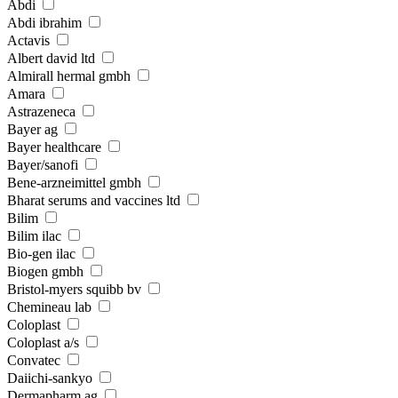
Abdi
Abdi ibrahim
Actavis
Albert david ltd
Almirall hermal gmbh
Amara
Astrazeneca
Bayer ag
Bayer healthcare
Bayer/sanofi
Bene-arzneimittel gmbh
Bharat serums and vaccines ltd
Bilim
Bilim ilac
Bio-gen ilac
Biogen gmbh
Bristol-myers squibb bv
Chemineau lab
Coloplast
Coloplast a/s
Convatec
Daiichi-sankyo
Dermapharm ag