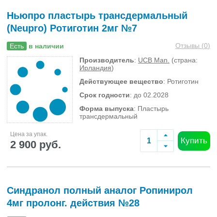
Ньюпро пластырь трансдермальный
(Neupro) Ротиготин 2мг №7
Отзывы (
0
)
Есть
в наличии
Производитель
:
UCB Man.
(страна:
Ирландия
)
Действующее вещество
: Ротиготин
Срок годности
: до 02.2028
Форма выпуска
: Пластырь
трансдермальный
Цена за упак.
Купить
2 900 руб.
Синдранол полный аналог Ропинирол
4мг пролонг. действия №28