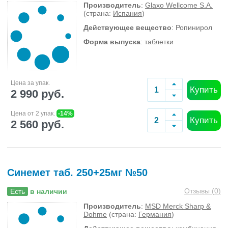
Производитель
:
Glaxo Wellcome S.A.
(страна:
Испания
)
Действующее вещество
: Ропинирол
Форма выпуска
: таблетки
Цена за упак.
Купить
2 990 руб.
Цена от 2 упак.
-14%
Купить
2 560 руб.
Синемет таб. 250+25мг №50
Отзывы (
0
)
Есть
в наличии
Производитель
:
MSD Merck Sharp &
Dohme
(страна:
Германия
)