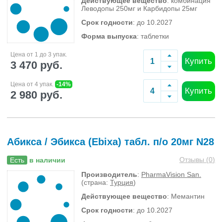
Действующее вещество
: комбинация
Леводопы 250мг и Карбидопы 25мг
Срок годности
: до 10.2027
Форма выпуска
: таблетки
Цена от 1 до 3 упак.
Купить
3 470 руб.
Цена от 4 упак.
-14%
Купить
2 980 руб.
Абикса / Эбикса (Ebixa) табл. п/о 20мг N28
Отзывы (
0
)
Есть
в наличии
Производитель
:
PharmaVision San.
(страна:
Турция
)
Действующее вещество
: Мемантин
Срок годности
: до 10.2027