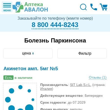
МЕНЮ
Заказывайте по телефону (жмите номер)
8 800 444-8243
Болезнь Паркинсона
цена
Фильтр
Акинетон амп. 5мг №5
Отзывы (
1
)
Есть
в наличии
Производитель
:
SIT Lab S.r.L.
(страна:
Италия
)
Действующее вещество
: Бипериден
Срок годности
: до 07.2029
Форма выпуска
: ампулы