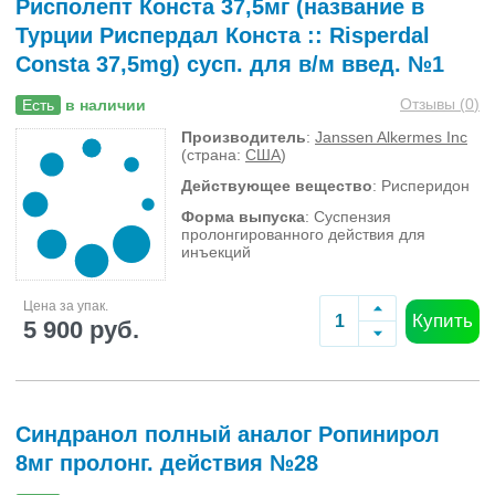
Рисполепт Конста 37,5мг (название в
Турции Риспердал Конста :: Risperdal
Consta 37,5mg) сусп. для в/м введ. №1
Отзывы (
0
)
Есть
в наличии
Производитель
:
Janssen Alkermes Inc
(страна:
США
)
Действующее вещество
: Рисперидон
Форма выпуска
: Суспензия
пролонгированного действия для
инъекций
Цена за упак.
Купить
5 900 руб.
Синдранол полный аналог Ропинирол
8мг пролонг. действия №28