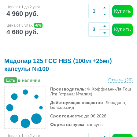
Цена от 1 до 2 упак.
Купить
4 960 руб.
Цена от 3 упак.
-6%
Купить
4 680 руб.
Мадопар 125 ГСС HBS (100мг+25мг)
капсулы №100
Отзывы (
26
)
Есть
в наличии
Производитель
:
Ф.Хоффманн-Ля Рош
Лтд
(страна:
Италия
)
Действующее вещество
: Леводопа,
Бенсеразид
Срок годности
: до 06.2028
Форма выпуска
: капсулы
Цена от 1 до 2 упак.