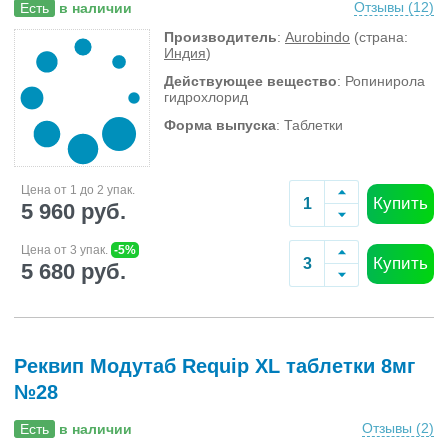
Отзывы (
12
)
Есть
в наличии
Производитель
:
Aurobindo
(страна:
Индия
)
Действующее вещество
: Ропинирола
гидрохлорид
Форма выпуска
: Таблетки
Цена от 1 до 2 упак.
Купить
5 960 руб.
Цена от 3 упак.
-5%
Купить
5 680 руб.
Реквип Модутаб Requip XL таблетки 8мг
№28
Отзывы (
2
)
Есть
в наличии