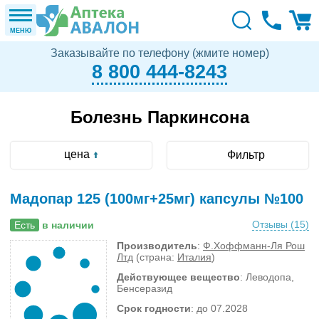
МЕНЮ
Заказывайте по телефону (жмите номер)
8 800 444-8243
Болезнь Паркинсона
цена
Фильтр
Мадопар 125 (100мг+25мг) капсулы №100
Отзывы (
15
)
Есть
в наличии
Производитель
:
Ф.Хоффманн-Ля Рош
Лтд
(страна:
Италия
)
Действующее вещество
: Леводопа,
Бенсеразид
Срок годности
: до 07.2028