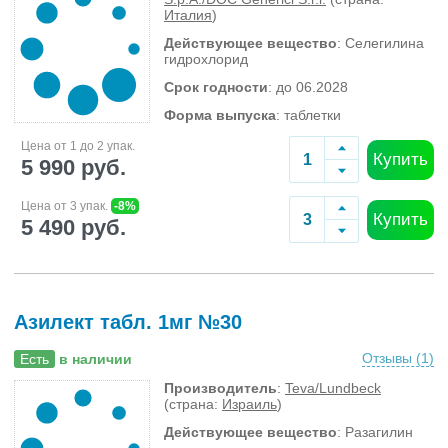
Италия
)
Действующее вещество
: Селегилина
гидрохлорид
Срок годности
: до 06.2028
Форма выпуска
: таблетки
Цена от 1 до 2 упак.
Купить
5 990 руб.
Цена от 3 упак.
-8%
Купить
5 490 руб.
Азилект табл. 1мг №30
Отзывы (
1
)
Есть
в наличии
Производитель
:
Teva/Lundbeck
(страна:
Израиль
)
Действующее вещество
: Разагилин