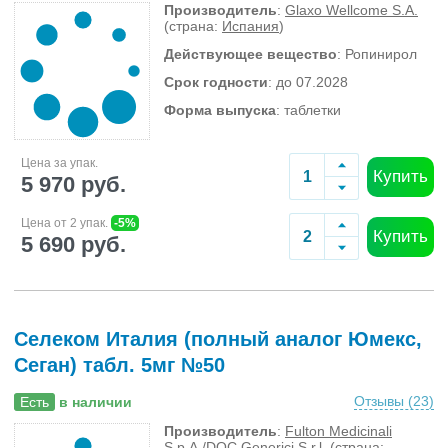
Производитель
:
Glaxo Wellcome S.A.
(страна:
Испания
)
Действующее вещество
: Ропинирол
Срок годности
: до 07.2028
Форма выпуска
: таблетки
Цена за упак.
Купить
5 970 руб.
Цена от 2 упак.
-5%
Купить
5 690 руб.
Селеком Италия (полный аналог Юмекс,
Сеган) табл. 5мг №50
Отзывы (
23
)
Есть
в наличии
Производитель
:
Fulton Medicinali
S.p.A./DOC Generici S.r.l.
(страна: