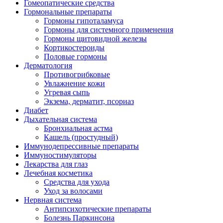
Гомеопатические средства
Гормональные препараты
Гормоны гипоталамуса
Гормоны для системного применения
Гормоны щитовидной железы
Кортикостероиды
Половые гормоны
Дерматология
Противогрибковые
Увлажнение кожи
Угревая сыпь
Экзема, дерматит, псориаз
Диабет
Дыхательная система
Бронхиальная астма
Кашель (простудный)
Иммунодепрессивные препараты
Иммуностимуляторы
Лекарства для глаз
Лечебная косметика
Средства для ухода
Уход за волосами
Нервная система
Антипсихотические препараты
Болезнь Паркинсона