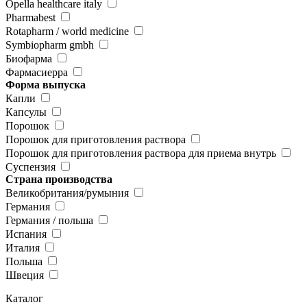
Opella healthcare italy
Pharmabest
Rotapharm / world medicine
Symbiopharm gmbh
Биофарма
Фармасиерра
Форма выпуска
Капли
Капсулы
Порошок
Порошок для приготовления раствора
Порошок для приготовления раствора для приема внутрь
Суспензия
Страна производства
Великобритания/румыния
Германия
Германия / польша
Испания
Италия
Польша
Швеция
Каталог