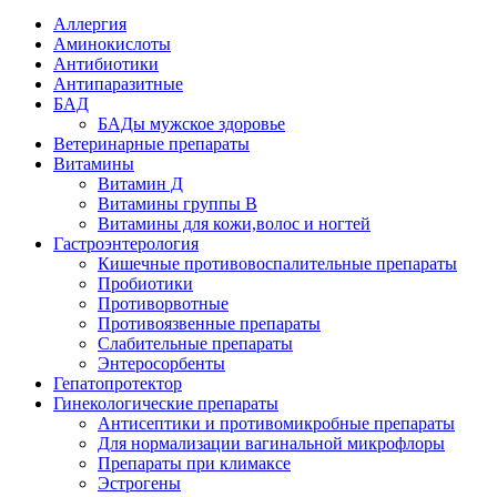
Аллергия
Аминокислоты
Антибиотики
Антипаразитные
БАД
БАДы мужское здоровье
Ветеринарные препараты
Витамины
Витамин Д
Витамины группы В
Витамины для кожи,волос и ногтей
Гастроэнтерология
Кишечные противовоспалительные препараты
Пробиотики
Противорвотные
Противоязвенные препараты
Слабительные препараты
Энтеросорбенты
Гепатопротектор
Гинекологические препараты
Антисептики и противомикробные препараты
Для нормализации вагинальной микрофлоры
Препараты при климаксе
Эстрогены