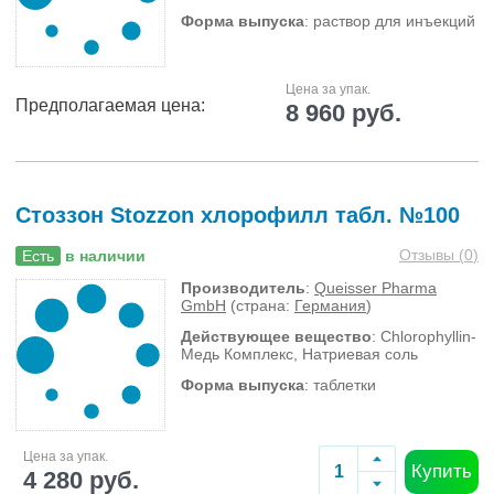
Форма выпуска
: раствор для инъекций
Цена за упак.
Предполагаемая цена:
8 960 руб.
Стоззон Stozzon хлорофилл табл. №100
Отзывы (
0
)
Есть
в наличии
Производитель
:
Queisser Pharma
GmbH
(страна:
Германия
)
Действующее вещество
: Chlorophyllin-
Медь Комплекс, Натриевая соль
Форма выпуска
: таблетки
Цена за упак.
Купить
4 280 руб.