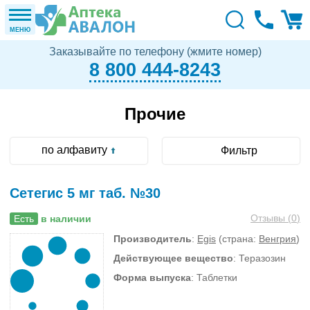
МЕНЮ
Заказывайте по телефону (жмите номер)
8 800 444-8243
Прочие
по алфавиту
Фильтр
Сетегис 5 мг таб. №30
Отзывы (
0
)
Есть
в наличии
Производитель
:
Egis
(страна:
Венгрия
)
Действующее вещество
: Теразозин
Форма выпуска
: Таблетки