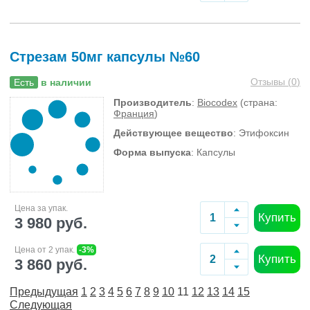
Стрезам 50мг капсулы №60
Отзывы (
0
)
Есть
в наличии
Производитель
:
Biocodex
(страна:
Франция
)
Действующее вещество
: Этифоксин
Форма выпуска
: Капсулы
Цена за упак.
Купить
3 980 руб.
Цена от 2 упак.
-3%
Купить
3 860 руб.
Предыдущая
1
2
3
4
5
6
7
8
9
10
11
12
13
14
15
Следующая