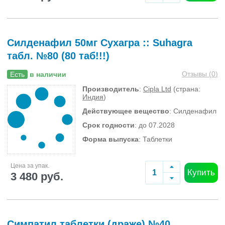
Силденафил 50мг Сухагра :: Suhagra
табл. №80 (80 таб!!!)
Отзывы (
0
)
Есть
в наличии
Производитель
:
Cipla Ltd
(страна:
Индия
)
Действующее вещество
: Силденафил
Срок годности
: до 07.2028
Форма выпуска
: Таблетки
Цена за упак.
Купить
3 480 руб.
Симпатил таблетки (драже) №40