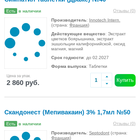
Отзывы (
0
)
Есть
в наличии
Производитель
:
Innotech Intern.
(страна:
Франция
)
Действующее вещество
: Экстракт
цветков боярышника, экстракт
эшшольции калифорнийской, оксид
магния, магний
Срок годности
: до 02.2027
Форма выпуска
: Таблетки
Цена за упак.
Купить
2 860 руб.
Скандонест (Мепивакаин) 3% 1,7мл №50
Отзывы (
0
)
Есть
в наличии
Производитель
:
Septodont
(страна:
Франция
)