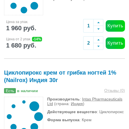
Цена за упак.
Купить
1 960 руб.
Цена от 2 упак.
-14%
Купить
1 680 руб.
Циклопирокс крем от грибка ногтей 1%
(Nailrox) Индия 30г
Отзывы (
0
)
Есть
в наличии
Производитель
:
Intas Pharmaceuticals
Ltd
(страна:
Индия
)
Действующее вещество
: Циклопирокс
Форма выпуска
: Крем