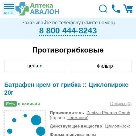
МЕНЮ
Заказывайте по телефону (жмите номер)
8 800 444-8243
Противогрибковые
цена
Фильтр
Батрафен крем от грибка :: Циклопирокс
20г
Отзывы (
0
)
Есть
в наличии
Производитель
:
Zentiva Pharma Gmbh
(страна:
Германия
)
Действующее вещество
: Циклопирокс
Форма выпуска
: крем