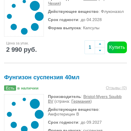
Чехия
)
Действующее вещество
: Флуконазол
Срок годности
: до 04.2028
Форма выпуска
: Капсулы
Цена за упак.
Купить
2 990 руб.
Фунгизон суспензия 40мл
Отзывы (
0
)
Есть
в наличии
Производитель
:
Bristol-Myers Squibb
BV
(страна:
Германия
)
Действующее вещество
:
Амфотерицин B
Срок годности
: до 09.2027
Форма выпуска
: суспензия