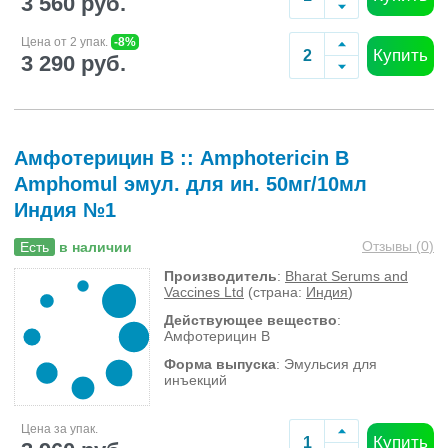
3 560 руб.
Цена от 2 упак.
-8%
Купить
3 290 руб.
Амфотерицин В :: Amphotericin B
Amphomul эмул. для ин. 50мг/10мл
Индия №1
Отзывы (
0
)
Есть
в наличии
Производитель
:
Bharat Serums and
Vaccines Ltd
(страна:
Индия
)
Действующее вещество
:
Амфотерицин В
Форма выпуска
: Эмульсия для
инъекций
Цена за упак.
Купить