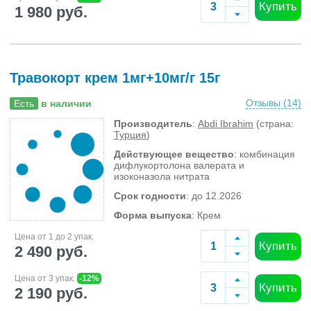
Купить
1 980 руб.
Травокорт крем 1мг+10мг/г 15г
Отзывы (
14
)
Есть
в наличии
Производитель
:
Abdi Ibrahim
(страна:
Турция
)
Действующее вещество
: комбинация
дифлукортолона валерата и
изоконазола нитрата
Срок годности
: до 12.2026
Форма выпуска
: Крем
Цена от 1 до 2 упак.
Купить
2 490 руб.
Цена от 3 упак.
-12%
Купить
2 190 руб.