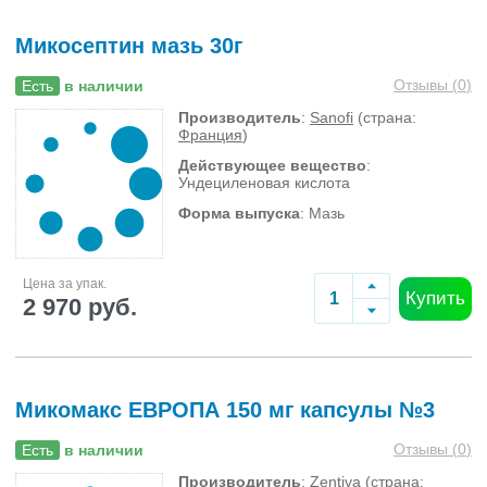
Микосептин мазь 30г
Отзывы (
0
)
Есть
в наличии
Производитель
:
Sanofi
(страна:
Франция
)
Действующее вещество
:
Ундециленовая кислота
Форма выпуска
: Мазь
Цена за упак.
Купить
2 970 руб.
Микомакс ЕВРОПА 150 мг капсулы №3
Отзывы (
0
)
Есть
в наличии
Производитель
:
Zentiva
(страна: