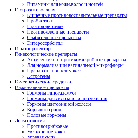
Витамины для кожи,волос и ногтей
Гастроэнтерология
Кишечные противовоспалительные препараты
Пробиотики
Противорвотные
Противоязвенные препараты
Слабительные препараты
Энтеросорбенты
Гепатопротектор
Гинекологические препараты
Антисептики и противомикробные препараты
Для нормализации вагинальной микрофлоры
Препараты при климаксе
Эстрогены
Гомеопатические средства
Гормональные препараты
Гормоны гипоталамуса
Гормоны для системного применения
Гормоны щитовидной железы
Кортикостероиды
Половые гормоны
Дерматология
Противогрибковые
Увлажнение кожи
Угревая сыпь