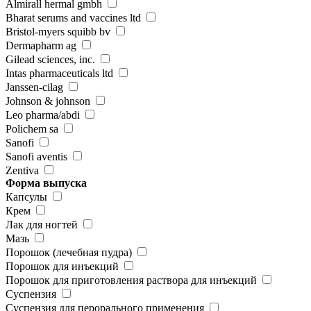
Almirall hermal gmbh
Bharat serums and vaccines ltd
Bristol-myers squibb bv
Dermapharm ag
Gilead sciences, inc.
Intas pharmaceuticals ltd
Janssen-cilag
Johnson & johnson
Leo pharma/abdi
Polichem sa
Sanofi
Sanofi aventis
Zentiva
Форма выпуска
Капсулы
Крем
Лак для ногтей
Мазь
Порошок (лечебная пудра)
Порошок для инъекций
Порошок для приготовления раствора для инъекций
Суспензия
Суспензия для перорального применения