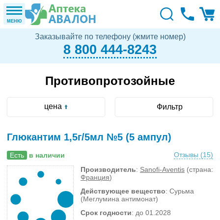
МЕНЮ
Заказывайте по телефону (жмите номер)
8 800 444-8243
Противопротозойные
цена
Фильтр
Глюкантим 1,5г/5мл №5 (5 ампул)
Отзывы (
15
)
Есть
в наличии
Производитель
:
Sanofi-Aventis
(страна:
Франция
)
Действующее вещество
: Сурьма
(Меглумина антимонат)
Срок годности
: до 01.2028