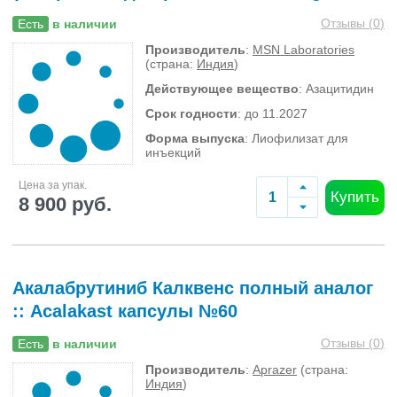
Отзывы (
0
)
Есть
в наличии
Производитель
:
MSN Laboratories
(страна:
Индия
)
Действующее вещество
: Азацитидин
Срок годности
: до 11.2027
Форма выпуска
: Лиофилизат для
инъекций
Цена за упак.
Купить
8 900 руб.
Акалабрутиниб Калквенс полный аналог
:: Acalakast капсулы №60
Отзывы (
0
)
Есть
в наличии
Производитель
:
Aprazer
(страна:
Индия
)