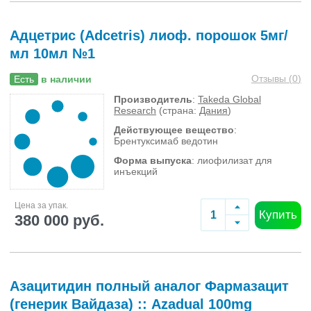
Адцетрис (Adcetris) лиоф. порошок 5мг/
мл 10мл №1
Отзывы (
0
)
Есть
в наличии
Производитель
:
Takeda Global
Research
(страна:
Дания
)
Действующее вещество
:
Брентуксимаб ведотин
Форма выпуска
: лиофилизат для
инъекций
Цена за упак.
Купить
380 000 руб.
Азацитидин полный аналог Фармазацит
(генерик Вайдаза) :: Azadual 100mg