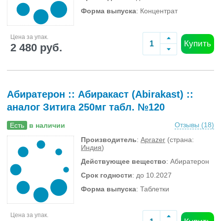
Форма выпуска
: Концентрат
Цена за упак.
Купить
2 480 руб.
Абиратерон :: Абиракаст (Abirakast) ::
аналог Зитига 250мг табл. №120
Отзывы (
18
)
Есть
в наличии
Производитель
:
Aprazer
(страна:
Индия
)
Действующее вещество
: Абиратерон
Срок годности
: до 10.2027
Форма выпуска
: Таблетки
Цена за упак.