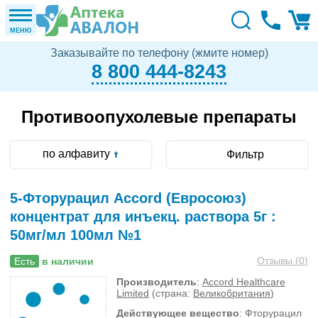
МЕНЮ
Заказывайте по телефону (жмите номер)
8 800 444-8243
Противоопухолевые препараты
по алфавиту
Фильтр
5-Фторурацил Accord (Евросоюз)
концентрат для инъекц. раствора 5г :
50мг/мл 100мл №1
Отзывы (
0
)
Есть
в наличии
Производитель
:
Accord Healthcare
Limited
(страна:
Великобритания
)
Действующее вещество
: Фторурацил