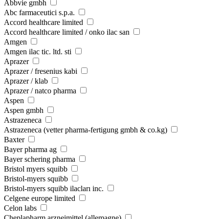
Abbvie gmbh
Abc farmaceutici s.p.a.
Accord healthcare limited
Accord healthcare limited / onko ilac san
Amgen
Amgen ilac tic. ltd. sti
Aprazer
Aprazer / fresenius kabi
Aprazer / klab
Aprazer / natco pharma
Aspen
Aspen gmbh
Astrazeneca
Astrazeneca (vetter pharma-fertigung gmbh & co.kg)
Baxter
Bayer pharma ag
Bayer schering pharma
Bristol myers squibb
Bristol-myers squibb
Bristol-myers squibb ilacları inc.
Celgene europe limited
Celon labs
Cheplapharm arzneimittel (allemagne)