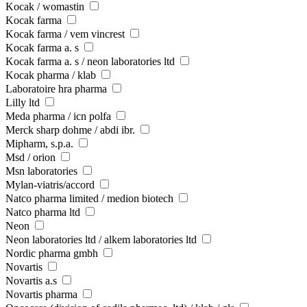
Kocak / womastin
Kocak farma
Kocak farma / vem vincrest
Kocak farma a. s
Kocak farma a. s / neon laboratories ltd
Kocak pharma / klab
Laboratoire hra pharma
Lilly ltd
Meda pharma / icn polfa
Merck sharp dohme / abdi ibr.
Mipharm, s.p.a.
Msd / orion
Msn laboratories
Mylan-viatris/accord
Natco pharma limited / medion biotech
Natco pharma ltd
Neon
Neon laboratories ltd / alkem laboratories ltd
Nordic pharma gmbh
Novartis
Novartis a.s
Novartis pharma