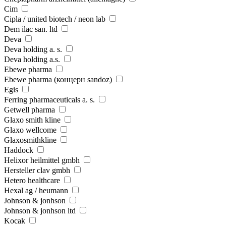
Cim
Cipla / united biotech / neon lab
Dem ilac san. ltd
Deva
Deva holding a. s.
Deva holding a.s.
Ebewe pharma
Ebewe pharma (концерн sandoz)
Egis
Ferring pharmaceuticals a. s.
Getwell pharma
Glaxo smith kline
Glaxo wellcome
Glaxosmithkline
Haddock
Helixor heilmittel gmbh
Hersteller clav gmbh
Hetero healthcare
Hexal ag / heumann
Johnson & jonhson
Johnson & jonhson ltd
Kocak