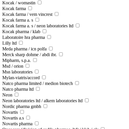
Kocak / womastin
Kocak farma
Kocak farma / vem vincrest
Kocak farma a. s
Kocak farma a. s / neon laboratories ltd
Kocak pharma / klab
Laboratoire hra pharma
Lilly ltd
Meda pharma / icn polfa
Merck sharp dohme / abdi ibr.
Mipharm, s.p.a.
Msd / orion
Msn laboratories
Mylan-viatris/accord
Natco pharma limited / medion biotech
Natco pharma ltd
Neon
Neon laboratories ltd / alkem laboratories ltd
Nordic pharma gmbh
Novartis
Novartis a.s
Novartis pharma