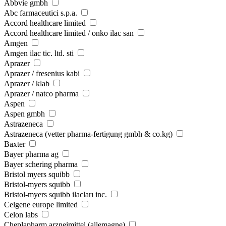
Abbvie gmbh
Abc farmaceutici s.p.a.
Accord healthcare limited
Accord healthcare limited / onko ilac san
Amgen
Amgen ilac tic. ltd. sti
Aprazer
Aprazer / fresenius kabi
Aprazer / klab
Aprazer / natco pharma
Aspen
Aspen gmbh
Astrazeneca
Astrazeneca (vetter pharma-fertigung gmbh & co.kg)
Baxter
Bayer pharma ag
Bayer schering pharma
Bristol myers squibb
Bristol-myers squibb
Bristol-myers squibb ilacları inc.
Celgene europe limited
Celon labs
Cheplapharm arzneimittel (allemagne)