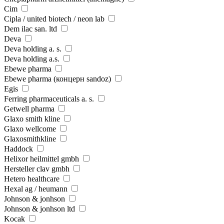
Cim
Cipla / united biotech / neon lab
Dem ilac san. ltd
Deva
Deva holding a. s.
Deva holding a.s.
Ebewe pharma
Ebewe pharma (концерн sandoz)
Egis
Ferring pharmaceuticals a. s.
Getwell pharma
Glaxo smith kline
Glaxo wellcome
Glaxosmithkline
Haddock
Helixor heilmittel gmbh
Hersteller clav gmbh
Hetero healthcare
Hexal ag / heumann
Johnson & jonhson
Johnson & jonhson ltd
Kocak