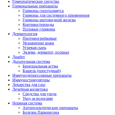
Гомеопатические средства
Гормональные препараты
Гормоны гипоталамуса
Гормоны для системного применения
Гормоны щитовидной железы
Кортикостероиды
Половые гормоны
Дерматология
Противогрибковые
Увлажнение кожи
Угревая сыпь
Экзема, дерматит, псориаз
Диабет
Дыхательная система
Бронхиальная астма
Кашель (простудный)
Иммунодепрессивные препараты
Иммуностимуляторы
Лекарства для глаз
Лечебная косметика
Средства для ухода
Уход за волосами
Нервная система
Антипсихотические препараты
Болезнь Паркинсона