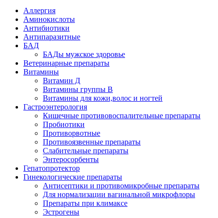
Аллергия
Аминокислоты
Антибиотики
Антипаразитные
БАД
БАДы мужское здоровье
Ветеринарные препараты
Витамины
Витамин Д
Витамины группы В
Витамины для кожи,волос и ногтей
Гастроэнтерология
Кишечные противовоспалительные препараты
Пробиотики
Противорвотные
Противоязвенные препараты
Слабительные препараты
Энтеросорбенты
Гепатопротектор
Гинекологические препараты
Антисептики и противомикробные препараты
Для нормализации вагинальной микрофлоры
Препараты при климаксе
Эстрогены