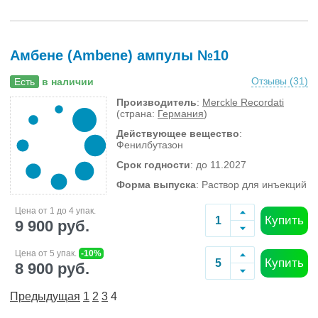
Амбене (Ambene) ампулы №10
Отзывы (
31
)
Есть
в наличии
Производитель
:
Merckle Recordati
(страна:
Германия
)
Действующее вещество
:
Фенилбутазон
Срок годности
: до 11.2027
Форма выпуска
: Раствор для инъекций
Цена от 1 до 4 упак.
Купить
9 900 руб.
Цена от 5 упак.
-10%
Купить
8 900 руб.
Предыдущая
1
2
3
4