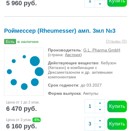
Купить
5 960 руб.
Роймессер (Rheumesser) амп. 3мл №3
Отзывы (
0
)
Есть
в наличии
Производитель
:
G.L. Pharma GmbH
(страна:
Австрия
)
Действующее вещество
: Кебузон
(Кетазон) в комбинации с
Дексаметазоном и др. активными
компонентами
Срок годности
: до 03.2027
Форма выпуска
: Ампулы
Цена от 1 до 2 упак.
Купить
6 470 руб.
Цена от 3 упак.
-5%
Купить
6 160 руб.