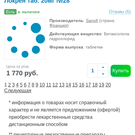
Локрен таб. 20мг №28
Отзывы (
6
)
Есть
в наличии
Производитель
:
Sanofi
(страна:
Франция
)
Действующее вещество
: Бетаксолола
гидрохлорид
Форма выпуска
: таблетки
Цена за упак.
Купить
1 770 руб.
1
2
3
4
5
6
7
8
9
10
11
12
13
14
15
16
17
18
19
20
Следующая
* информация о товарах носит справочный
характер и не является предложением (офертой)
приобрести лекарственные средства
дистанционным способом
** рецептурные лекарственные препараты