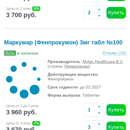
Цена от 2 упак.
-5%
Купить
3 700 руб.
Маркумар (Фенпрокумон) 3мг табл №100
Отзывы (
19
)
Есть
в наличии
Производитель
:
Mylan Healthcare B.V.
(страна:
Нидерланды
)
Действующее вещество
:
Фенпрокумон
Срок годности
: до 02.2027
Форма выпуска
: Таблетки
Цена от 1 до 2 упак.
Купить
3 960 руб.
Цена от 3 упак.
-7%
Купить
3 670 руб.