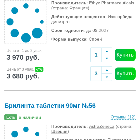
Производитель
:
Ethyx Pharmaceuticals
(страна:
Франция
)
Действующее вещество
: Изосорбида
динитрат
Срок годности
: до 09.2027
Форма выпуска
: Спрей
Цена от 1 до 2 упак.
Купить
3 970 руб.
Цена от 3 упак.
-7%
Купить
3 680 руб.
Брилинта таблетки 90мг №56
Отзывы (
12
)
Есть
в наличии
Производитель
:
AstraZeneca
(страна:
Швеция
)