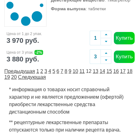
Действующее вещество
: Тикагрелор
Форма выпуска
: таблетки
Цена от 1 до 2 упак.
Купить
3 970 руб.
Цена от 3 упак.
-2%
Купить
3 880 руб.
Предыдущая
1
2
3
4
5
6
7
8
9
10
11
12
13
14
15
16
17
18
19
20
Следующая
* информация о товарах носит справочный
характер и не является предложением (офертой)
приобрести лекарственные средства
дистанционным способом
** рецептурные лекарственные препараты
отпускаются только при наличии рецепта врача.