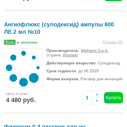
Ангиофлюкс (сулодексид) ампулы 600
ЛЕ 2 мл №10
Отзывы (
0
)
Есть
в наличии
Производитель
:
Mipharm S.p.A.
(страна:
Италия
)
Действующее вещество
: Сулодексид
Срок годности
: до 06.2029
Форма выпуска
: Раствор для инъекций
Цена за упак.
Купить
4 480 руб.
Флюксум 0.4 раствор для ин.