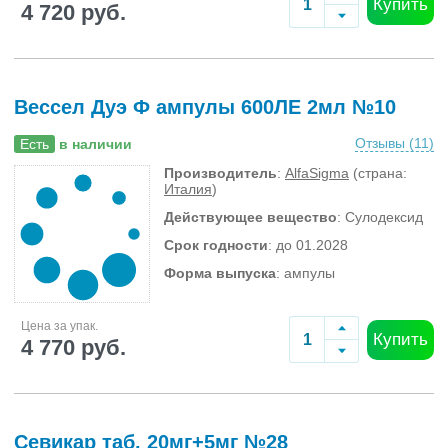
Купить
4 720 руб.
Вессел Дуэ Ф ампулы 600ЛЕ 2мл №10
Отзывы (
11
)
Есть
в наличии
Производитель
:
AlfaSigma
(страна:
Италия
)
Действующее вещество
: Сулодексид
Срок годности
: до 01.2028
Форма выпуска
: ампулы
Цена за упак.
Купить
4 770 руб.
Севикар таб. 20мг+5мг №28