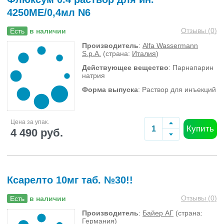
4250МЕ/0,4мл N6
Отзывы (
0
)
Есть
в наличии
Производитель
:
Alfa Wassermann
S.p.A.
(страна:
Италия
)
Действующее вещество
: Парнапарин
натрия
Форма выпуска
: Раствор для инъекций
Цена за упак.
Купить
4 490 руб.
Ксарелто 10мг таб. №30!!
Отзывы (
0
)
Есть
в наличии
Производитель
:
Байер АГ
(страна:
Германия
)