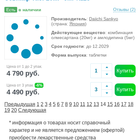
Отзывы (
2
)
Есть
в наличии
Производитель
:
Daiichi Sankyo
(страна:
Япония
)
Действующее вещество
: комбинация
олмесартана (20мг) и амлодипина (5мг)
Срок годности
: до 12.2029
Форма выпуска
: таблетки
Цена от 1 до 2 упак.
Купить
4 790 руб.
Цена от 3 упак.
-6%
Купить
4 490 руб.
Предыдущая
1
2
3
4
5
6
7
8
9
10
11
12
13
14
15
16
17
18
19
20
Следующая
* информация о товарах носит справочный
характер и не является предложением (офертой)
приобрести лекарственные средства