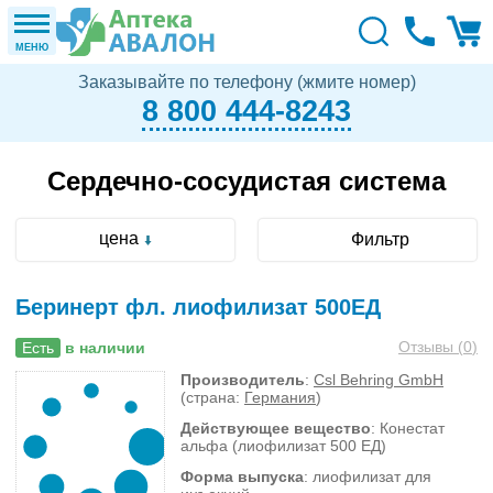
МЕНЮ
Заказывайте по телефону (жмите номер)
8 800 444-8243
Сердечно-сосудистая система
цена
Фильтр
Беринерт фл. лиофилизат 500ЕД
Отзывы (
0
)
Есть
в наличии
Производитель
:
Csl Behring GmbH
(страна:
Германия
)
Действующее вещество
: Конестат
альфа (лиофилизат 500 ЕД)
Форма выпуска
: лиофилизат для