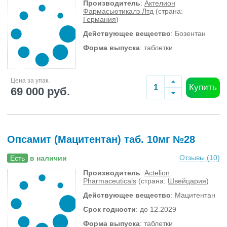
Производитель
:
Актелион
Фармасьютикалз Лтд
(страна:
Германия
)
Действующее вещество
: Бозентан
Форма выпуска
: таблетки
Цена за упак.
Купить
69 000 руб.
Опсамит (Мацитентан) таб. 10мг №28
Отзывы (
10
)
Есть
в наличии
Производитель
:
Actelion
Pharmaceuticals
(страна:
Швейцария
)
Действующее вещество
: Мацитентан
Срок годности
: до 12.2029
Форма выпуска
: таблетки