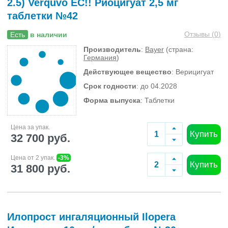
2.5) Verquvo ЕС!! Риоцигуат 2,5 мг
таблетки №42
Отзывы (
0
)
Есть
в наличии
Производитель
:
Bayer
(страна:
Германия
)
Действующее вещество
: Верицигуат
Срок годности
: до 04.2028
Форма выпуска
: Таблетки
Цена за упак.
Купить
32 700 руб.
Цена от 2 упак.
-3%
Купить
31 800 руб.
Илопрост ингаляционный Ilopera