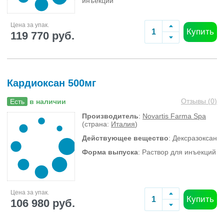
инъекций
Цена за упак.
Купить
119 770 руб.
Кардиоксан 500мг
Отзывы (
0
)
Есть
в наличии
Производитель
:
Novartis Farma Spa
(страна:
Италия
)
Действующее вещество
: Дексразоксан
Форма выпуска
: Раствор для инъекций
Цена за упак.
Купить
106 980 руб.