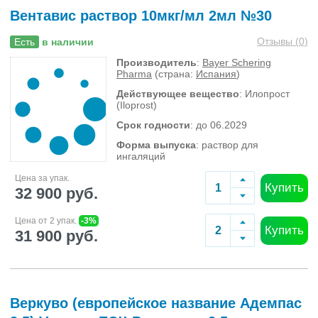
Вентавис раствор 10мкг/мл 2мл №30
Отзывы (
0
)
Есть
в наличии
Производитель
:
Bayer Schering
Pharma
(страна:
Испания
)
Действующее вещество
: Илопрост
(Iloprost)
Срок годности
: до 06.2029
Форма выпуска
: раствор для
ингаляций
Цена за упак.
Купить
32 900 руб.
Цена от 2 упак.
-3%
Купить
31 900 руб.
Веркуво (европейское название Адемпас