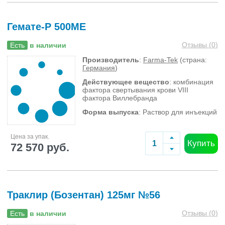
Гемате-Р 500МЕ
Отзывы (
0
)
Есть
в наличии
Производитель
:
Farma-Tek
(страна:
Германия
)
Действующее вещество
: комбинация
фактора свертывания крови VIII
фактора Виллебранда
Форма выпуска
: Раствор для инъекций
Цена за упак.
Купить
72 570 руб.
Траклир (Бозентан) 125мг №56
Отзывы (
0
)
Есть
в наличии