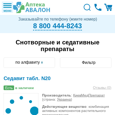
МЕНЮ
Заказывайте по телефону (жмите номер)
8 800 444-8243
Снотворные и седативные
препараты
по алфавиту
Фильтр
Седавит табл. N20
Отзывы (
0
)
Есть
в наличии
Производитель
:
КиевМедПрепарат
(страна:
Украина
)
Действующее вещество
: комбинация
активных компонентов растительного
происхождения