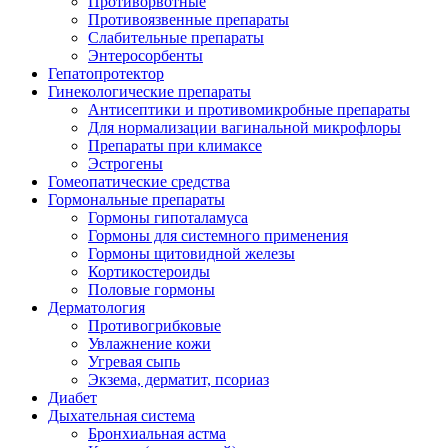
Противорвотные
Противоязвенные препараты
Слабительные препараты
Энтеросорбенты
Гепатопротектор
Гинекологические препараты
Антисептики и противомикробные препараты
Для нормализации вагинальной микрофлоры
Препараты при климаксе
Эстрогены
Гомеопатические средства
Гормональные препараты
Гормоны гипоталамуса
Гормоны для системного применения
Гормоны щитовидной железы
Кортикостероиды
Половые гормоны
Дерматология
Противогрибковые
Увлажнение кожи
Угревая сыпь
Экзема, дерматит, псориаз
Диабет
Дыхательная система
Бронхиальная астма