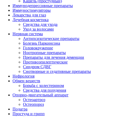
Кашель (простудный)
Иммунодепрессивные препараты
Иммуностимуляторы
Лекарства для глаз
Лечебная косметика
Средства для ухода
Уход за волосами
Нервная система
Антипсихотические препараты
Болезнь Паркинсона
Головокружение
Ноотропные препараты
Препараты для лечения деменции
Противоэпилептические
Синдром СДВГ
Снотворные и седативные препараты
Нефрология
Обмен веществ
Борьба с холестерином
Средства для похудения
Опорно-двигательный аппарат
Остеоартроз
Остеопороз
Подагра
Простуда и грипп