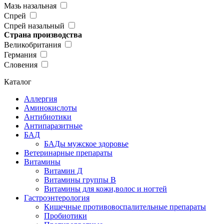
Мазь назальная
Спрей
Спрей назальный
Страна производства
Великобритания
Германия
Словения
Каталог
Аллергия
Аминокислоты
Антибиотики
Антипаразитные
БАД
БАДы мужское здоровье
Ветеринарные препараты
Витамины
Витамин Д
Витамины группы В
Витамины для кожи,волос и ногтей
Гастроэнтерология
Кишечные противовоспалительные препараты
Пробиотики