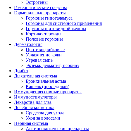
Эстрогены
Гомеопатические средства
Гормональные препараты
Гормоны гипоталамуса
Гормоны для системного применения
Гормоны щитовидной железы
Кортикостероиды
Половые гормоны
Дерматология
Противогрибковые
Увлажнение кожи
Угревая сыпь
Экзема, дерматит, псориаз
Диабет
Дыхательная система
Бронхиальная астма
Кашель (простудный)
Иммунодепрессивные препараты
Иммуностимуляторы
Лекарства для глаз
Лечебная косметика
Средства для ухода
Уход за волосами
Нервная система
Антипсихотические препараты