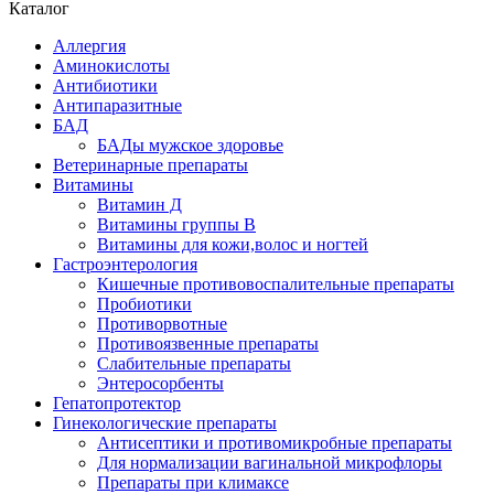
Каталог
Аллергия
Аминокислоты
Антибиотики
Антипаразитные
БАД
БАДы мужское здоровье
Ветеринарные препараты
Витамины
Витамин Д
Витамины группы В
Витамины для кожи,волос и ногтей
Гастроэнтерология
Кишечные противовоспалительные препараты
Пробиотики
Противорвотные
Противоязвенные препараты
Слабительные препараты
Энтеросорбенты
Гепатопротектор
Гинекологические препараты
Антисептики и противомикробные препараты
Для нормализации вагинальной микрофлоры
Препараты при климаксе