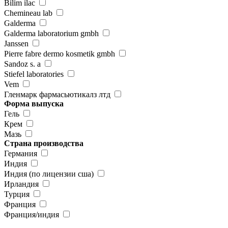
Bilim ilac
Chemineau lab
Galderma
Galderma laboratorium gmbh
Janssen
Pierre fabre dermo kosmetik gmbh
Sandoz s. a
Stiefel laboratories
Vem
Гленмарк фармасьютикалз лтд
Форма выпуска
Гель
Крем
Мазь
Страна производства
Германия
Индия
Индия (по лицензии сша)
Ирландия
Турция
Франция
Франция/индия