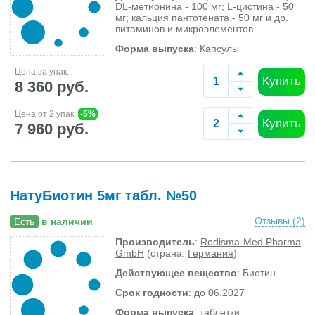
DL-метионина - 100 мг; L-цистина - 50
мг; кальция пантотената - 50 мг и др.
витаминов и микроэлементов
Форма выпуска
: Капсулы
Цена за упак.
Купить
8 360 руб.
Цена от 2 упак.
-5%
Купить
7 960 руб.
НатуБиотин 5мг табл. №50
Отзывы (
2
)
Есть
в наличии
Производитель
:
Rodisma-Med Pharma
GmbH
(страна:
Германия
)
Действующее вещество
: Биотин
Срок годности
: до 06.2027
Форма выпуска
: таблетки