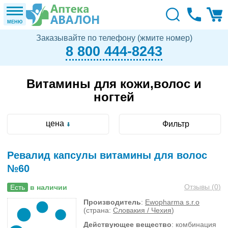
МЕНЮ
Заказывайте по телефону (жмите номер)
8 800 444-8243
Витамины для кожи,волос и
ногтей
цена
Фильтр
Ревалид капсулы витамины для волос
№60
Отзывы (
0
)
Есть
в наличии
Производитель
:
Ewopharma s.r.o
(страна:
Словакия / Чехия
)
Действующее вещество
: комбинация