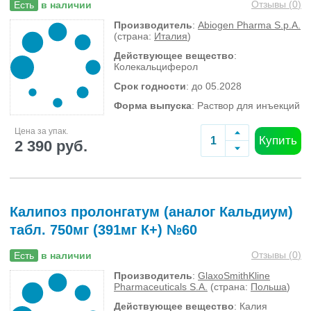
Отзывы (
0
)
Есть
в наличии
Производитель
:
Abiogen Pharma S.p.A.
(страна:
Италия
)
Действующее вещество
:
Колекальциферол
Срок годности
: до 05.2028
Форма выпуска
: Раствор для инъекций
Цена за упак.
Купить
2 390 руб.
Калипоз пролонгатум (аналог Кальдиум)
табл. 750мг (391мг К+) №60
Отзывы (
0
)
Есть
в наличии
Производитель
:
GlaxoSmithKline
Pharmaceuticals S.A.
(страна:
Польша
)
Действующее вещество
: Калия