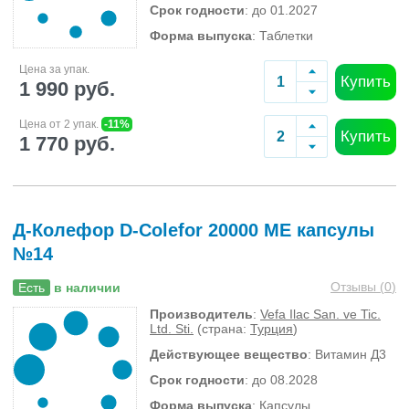
Срок годности
: до 01.2027
Форма выпуска
: Таблетки
Цена за упак.
Купить
1 990 руб.
Цена от 2 упак.
-11%
Купить
1 770 руб.
Д-Колефор D-Colefor 20000 МЕ капсулы
№14
Отзывы (
0
)
Есть
в наличии
Производитель
:
Vefa Ilac San. ve Tic.
Ltd. Sti.
(страна:
Турция
)
Действующее вещество
: Витамин Д3
Срок годности
: до 08.2028
Форма выпуска
: Капсулы