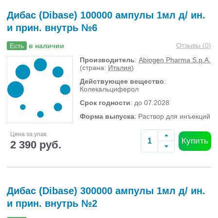
Дибас (Dibase) 100000 ампулы 1мл д/ ин.
и прин. внутрь №6
Отзывы (
0
)
Есть
в наличии
Производитель
:
Abiogen Pharma S.p.A.
(страна:
Италия
)
Действующее вещество
:
Колекальциферол
Срок годности
: до 07.2028
Форма выпуска
: Раствор для инъекций
Цена за упак.
Купить
2 390 руб.
Дибас (Dibase) 300000 ампулы 1мл д/ ин.
и прин. внутрь №2