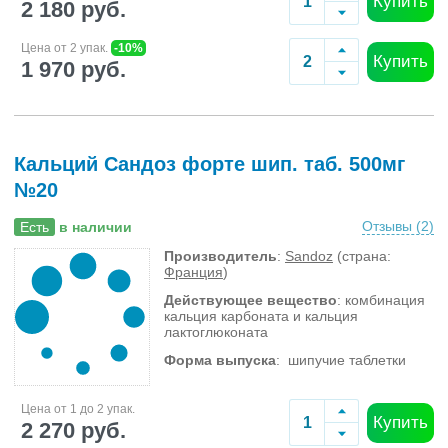
Купить
2 180 руб.
Цена от 2 упак.
-10%
Купить
1 970 руб.
Кальций Сандоз форте шип. таб. 500мг
№20
Отзывы (
2
)
Есть
в наличии
Производитель
:
Sandoz
(страна:
Франция
)
Действующее вещество
: комбинация
кальция карбоната и кальция
лактоглюконата
Форма выпуска
: шипучие таблетки
Цена от 1 до 2 упак.
Купить
2 270 руб.