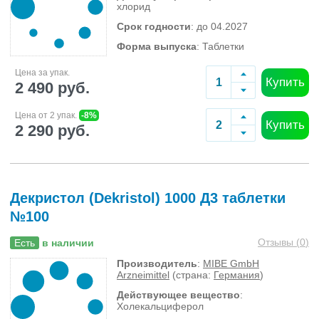
хлорид
Срок годности
: до 04.2027
Форма выпуска
: Таблетки
Цена за упак.
Купить
2 490 руб.
Цена от 2 упак.
-8%
Купить
2 290 руб.
Декристол (Dekristol) 1000 Д3 таблетки
№100
Отзывы (
0
)
Есть
в наличии
Производитель
:
MIBE GmbH
Arzneimittel
(страна:
Германия
)
Действующее вещество
:
Холекальциферол