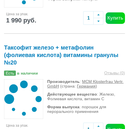
Цена за упак.
Купить
1 990 руб.
Таксофит железо + метафолин
(фолиевая кислота) витамины гранулы
№20
Отзывы (
0
)
Есть
в наличии
Производитель
:
MCM Klosterfrau Vertr.
GmbH
(страна:
Германия
)
Действующее вещество
: Железо,
Фолиевая кислота, витамин С
Форма выпуска
: порошок для
перорального применения
Цена за упак.