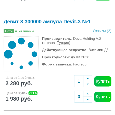
Девит 3 300000 ампула Devit-3 №1
Отзывы (
2
)
Есть
в наличии
Производитель
:
Deva Holding A.S.
(страна:
Турция
)
Действующее вещество
: Витамин Д3
Срок годности
: до 03.2028
Форма выпуска
: Раствор
Цена от 1 до 2 упак.
Купить
2 280 руб.
Цена от 3 упак.
-13%
Купить
1 980 руб.