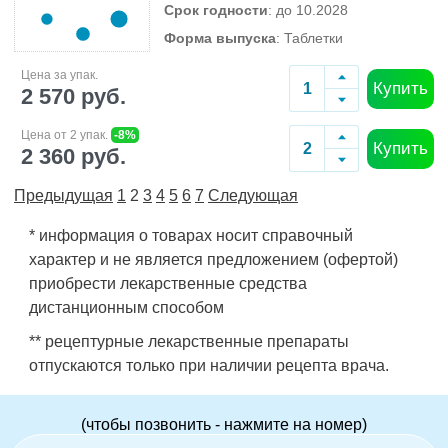
Срок годности
: до 10.2028
Форма выпуска
: Таблетки
Цена за упак.
Купить
2 570 руб.
Цена от 2 упак.
-8%
Купить
2 360 руб.
Предыдущая
1
2
3
4
5
6
7
Следующая
* информация о товарах носит справочный
характер и не является предложением (офертой)
приобрести лекарственные средства
дистанционным способом
** рецептурные лекарственные препараты
отпускаются только при наличии рецепта врача.
(чтобы позвонить - нажмите на номер)