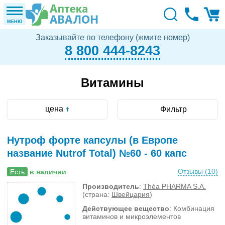
МЕНЮ
Заказывайте по телефону (жмите номер)
8 800 444-8243
Витамины
цена
Фильтр
Нутроф форте капсулы (в Европе
название Nutrof Total) №60 - 60 капс
Отзывы (
10
)
Есть
в наличии
Производитель
:
Théa PHARMA S.A.
(страна:
Швейцария
)
Действующее вещество
: Комбинация
витаминов и микроэлементов