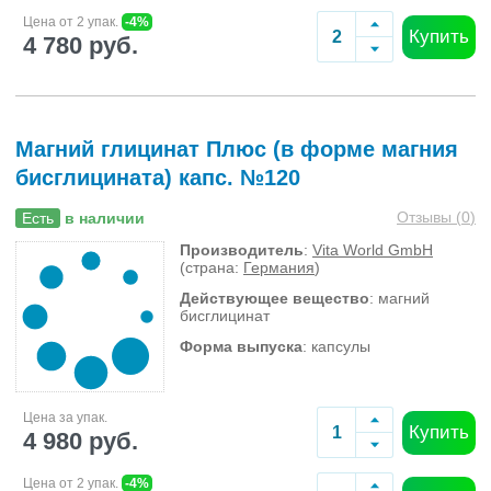
Цена от 2 упак.
-4%
Купить
4 780 руб.
Магний глицинат Плюс (в форме магния
бисглицината) капс. №120
Отзывы (
0
)
Есть
в наличии
Производитель
:
Vita World GmbH
(страна:
Германия
)
Действующее вещество
: магний
бисглицинат
Форма выпуска
: капсулы
Цена за упак.
Купить
4 980 руб.
Цена от 2 упак.
-4%