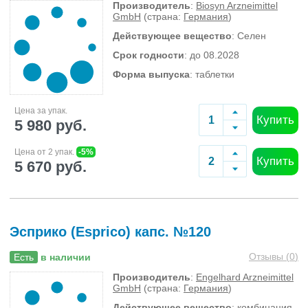
Производитель
:
Biosyn Arzneimittel
GmbH
(страна:
Германия
)
Действующее вещество
: Селен
Срок годности
: до 08.2028
Форма выпуска
: таблетки
Цена за упак.
Купить
5 980 руб.
Цена от 2 упак.
-5%
Купить
5 670 руб.
Эсприко (Esprico) капс. №120
Отзывы (
0
)
Есть
в наличии
Производитель
:
Engelhard Arzneimittel
GmbH
(страна:
Германия
)
Действующее вещество
: комбинация