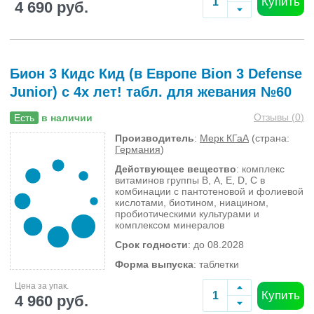
Купить
4 690 руб.
Бион 3 Кидс Кид (в Европе Bion 3 Defense
Junior) с 4х лет! табл. для жевания №60
Отзывы (
0
)
Есть
в наличии
Производитель
:
Мерк КГаА
(страна:
Германия
)
Действующее вещество
: комплекс
витаминов группы В, А, Е, D, С в
комбинации с пантотеновой и фолиевой
кислотами, биотином, ниацином,
пробиотическими культурами и
комплексом минералов
Срок годности
: до 08.2028
Форма выпуска
: таблетки
Цена за упак.
Купить
4 960 руб.