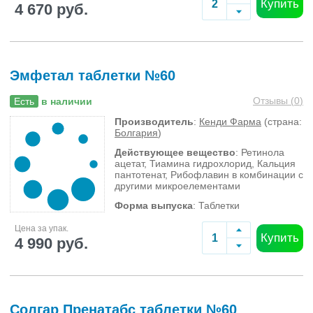
Купить
4 670 руб.
Эмфетал таблетки №60
Отзывы (
0
)
Есть
в наличии
Производитель
:
Кенди Фарма
(страна:
Болгария
)
Действующее вещество
: Ретинола
ацетат, Тиамина гидрохлорид, Кальция
пантотенат, Рибофлавин в комбинации с
другими микроелементами
Форма выпуска
: Таблетки
Цена за упак.
Купить
4 990 руб.
Солгар Пренатабс таблетки №60