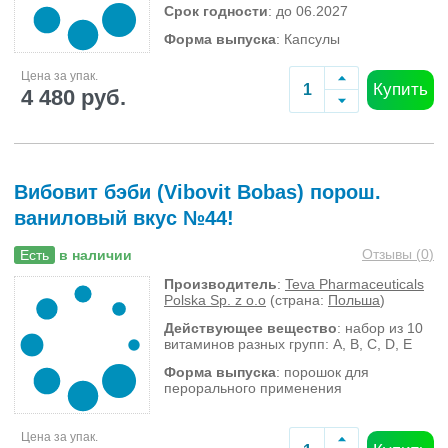
Срок годности
: до 06.2027
Форма выпуска
: Капсулы
Цена за упак.
Купить
4 480 руб.
Вибовит бэби (Vibovit Bobas) порош.
ваниловый вкус №44!
Отзывы (
0
)
Есть
в наличии
Производитель
:
Teva Pharmaceuticals
Polska Sp. z o.o
(страна:
Польша
)
Действующее вещество
: набор из 10
витаминов разных групп: A, B, C, D, E
Форма выпуска
: порошок для
перорального применения
Цена за упак.