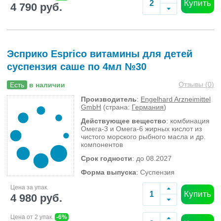
Купить
4 790 руб.
Эсприко Esprico витамины для детей
суспензия саше по 4мл №30
Отзывы (
0
)
Есть
в наличии
Производитель
:
Engelhard Arzneimittel
GmbH
(страна:
Германия
)
Действующее вещество
: комбинация
Омега-3 и Омега-6 жирных кислот из
чистого морского рыбного масла и др.
компонентов
Срок годности
: до 08.2027
Форма выпуска
: Суспензия
Цена за упак.
Купить
4 980 руб.
Цена от 2 упак.
-6%