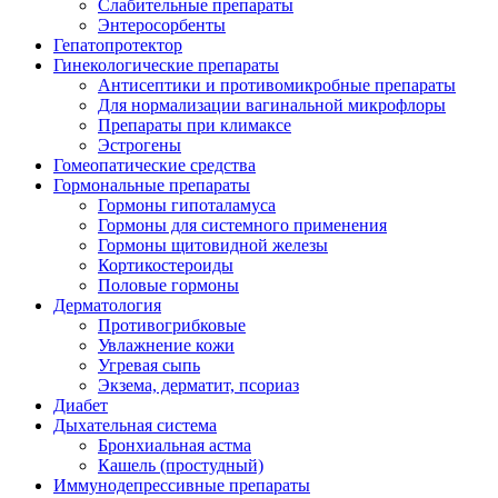
Слабительные препараты
Энтеросорбенты
Гепатопротектор
Гинекологические препараты
Антисептики и противомикробные препараты
Для нормализации вагинальной микрофлоры
Препараты при климаксе
Эстрогены
Гомеопатические средства
Гормональные препараты
Гормоны гипоталамуса
Гормоны для системного применения
Гормоны щитовидной железы
Кортикостероиды
Половые гормоны
Дерматология
Противогрибковые
Увлажнение кожи
Угревая сыпь
Экзема, дерматит, псориаз
Диабет
Дыхательная система
Бронхиальная астма
Кашель (простудный)
Иммунодепрессивные препараты