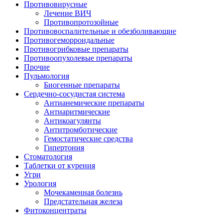
Противовирусные
Лечение ВИЧ
Противопротозойные
Противовоспалительные и обезболивающие
Противогеморроидальные
Противогрибковые препараты
Противоопухолевые препараты
Прочие
Пульмология
Биогенные препараты
Сердечно-сосудистая система
Антианемические препараты
Антиаритмические
Антикоагулянты
Антитромботические
Гемостатические средства
Гипертония
Стоматология
Таблетки от курения
Угри
Урология
Мочекаменная болезнь
Предстательная железа
Фитоконцентраты