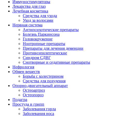
Иммуностимуляторы
Лекарства для глаз
Лечебная косметика
Средства для ухода
Уход за волосами
Нервная система
Антипсихотические препараты
Болезнь Паркинсона
Головокружение
Ноотропные препараты
Препараты для лечения деменции
Противоэпилептические
Синдром СДВГ
Снотворные и седативные препараты
Нефрология
Обмен веществ
Борьба с холестерином
Средства для похудения
Опорно-двигательный аппарат
Остеоартроз
Остеопороз
Подагра
Простуда и грипп
Заболевания горла
Заболевания носа