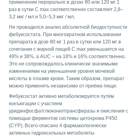
применении перорально в дозах 80 или 120 мг 1
раз в сутки С max соответственно составляет 2,8–
3,2 мкг / мл и 5,0–5,3 мкг / мл.
Не проводился анализ абсолютной биодоступности
фебуксостата. При многократном использовании
препарата в дозе 80 мг 1 раз в сутки или 120 мг в
сочетании с жирной пищей С max уменьшается на
49% и 38%, а AUC – на 18% и 16% соответственно.
Это не сопровождалось клинически значимыми
изменениями на уменьшение уровня мочевой
кислоты в плазме крови. Таким образом, препарат
можно применять независимо от приёма пищи.
Фебуксостат активно метаболизируется путём
конъюгации с участием
уридинфосфатглюконилтрансферазы и окисления с
помощью ферментов системы цитохрома Р450
(CYP). Всего описано 4 фармакологически
активных гидроксильных метаболиты