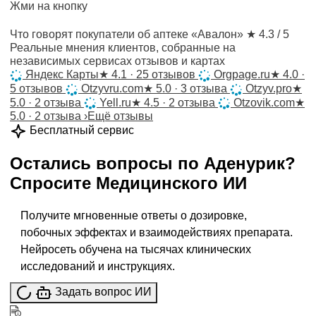
Жми на кнопку
Что говорят покупатели об аптеке «Авалон»
★ 4.3 / 5
Реальные мнения клиентов, собранные на
независимых сервисах отзывов и картах
Яндекс Карты
★
4.1 · 25 отзывов
Orgpage.ru
★
4.0 ·
5 отзывов
Otzyvru.com
★
5.0 · 3 отзыва
Otzyv.pro
★
5.0 · 2 отзыва
Yell.ru
★
4.5 · 2 отзыва
Otzovik.com
★
5.0 · 2 отзыва
›
Ещё отзывы
Бесплатный сервис
Остались вопросы по
Аденурик
?
Спросите
Медицинского ИИ
Получите мгновенные ответы о дозировке,
побочных эффектах и взаимодействиях препарата.
Нейросеть обучена на тысячах клинических
исследований и инструкциях.
Задать вопрос ИИ