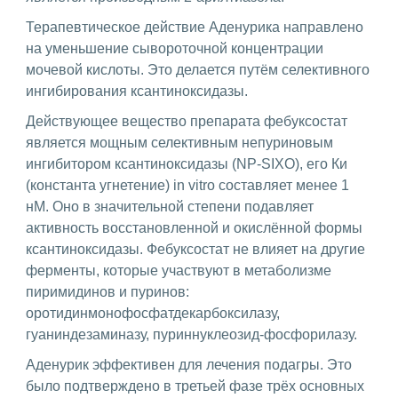
Терапевтическое действие Аденурика направлено
на уменьшение сывороточной концентрации
мочевой кислоты. Это делается путём селективного
ингибирования ксантиноксидазы.
Действующее вещество препарата фебуксостат
является мощным селективным непуриновым
ингибитором ксантиноксидазы (NP-SIXO), его Ки
(константа угнетение) in vitro составляет менее 1
нМ. Оно в значительной степени подавляет
активность восстановленной и окислённой формы
ксантиноксидазы. Фебуксостат не влияет на другие
ферменты, которые участвуют в метаболизме
пиримидинов и пуринов:
оротидинмонофосфатдекарбоксилазу,
гуаниндезаминазу, пуриннуклеозид-фосфорилазу.
Аденурик эффективен для лечения подагры. Это
было подтверждено в третьей фазе трёх основных