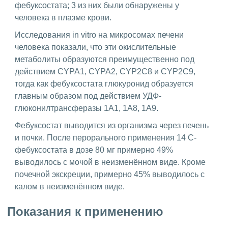
фебуксостата; 3 из них были обнаружены у
человека в плазме крови.
Исследования in vitro на микросомах печени
человека показали, что эти окислительные
метаболиты образуются преимущественно под
действием CYРА1, CYРА2, CYP2С8 и CYP2С9,
тогда как фебуксостата глюкуронид образуется
главным образом под действием УДФ-
глюконилтрансферазы 1А1, 1А8, 1А9.
Фебуксостат выводится из организма через печень
и почки. После перорального применения 14 С-
фебуксостата в дозе 80 мг примерно 49%
выводилось с мочой в неизменённом виде. Кроме
почечной экскреции, примерно 45% выводилось с
калом в неизменённом виде.
Показания к применению