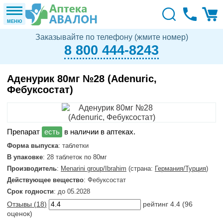
МЕНЮ
Заказывайте по телефону (жмите номер)
8 800 444-8243
Аденурик 80мг №28 (Adenuric,
Фебуксостат)
в наличии в аптеках.
Форма выпуска
: таблетки
В упаковке
: 28 таблеток по 80мг
Производитель
:
Menarini group/Ibrahim
(страна:
Германия/Турция
)
Действующее вещество
: Фебуксостат
Срок годности
: до 05.2028
Отзывы (
18
)
рейтинг
4.4
(
96
оценок)