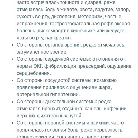
часто встречалась тошнота и диарея; реже
отмечалась боль в животе, рвота, вздутие, запор,
сухость во рту, диспепсия, метеоризм, частые
испражнения, гастроэзофагеальная рефлюксная
болезнь, дискомфорт в кишечнике или желудке,
язвы во рту, панкреатит.
Со стороны органов зрения: редко отмечалось
затуманенное зрение.
Со стороны сердечной системы: отклонения от
нормы ЭКГ, фибрилляция предсердий, ощущение
сердцебиения.
Со стороны сосудистой системы: возможно
появление приливов с ощущением жара,
артериальной гипертензии.
Со стороны дыхательной системы: редко
отмечался бронхит, отдышка, кашель, инфекции
верхних дыхательных путей.
Со стороны нервной системы и психики: часто
появлялась головная боль, реже нервозность,
головокружения, сонливость, парестезии,