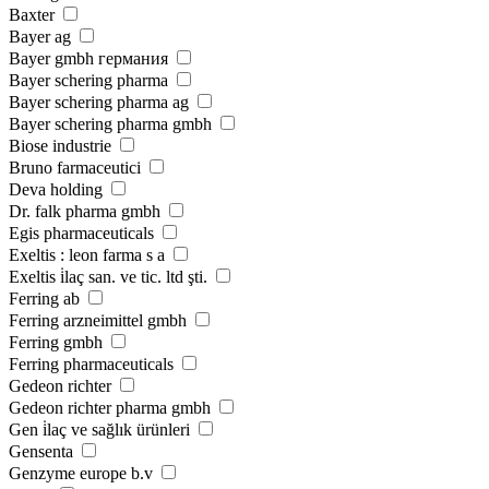
Baxter
Bayer ag
Bayer gmbh германия
Bayer schering pharma
Bayer schering pharma ag
Bayer schering pharma gmbh
Biose industrie
Bruno farmaceutici
Deva holding
Dr. falk pharma gmbh
Egis pharmaceuticals
Exeltis : leon farma s a
Exeltis i̇laç san. ve tic. ltd şti.
Ferring ab
Ferring arzneimittel gmbh
Ferring gmbh
Ferring pharmaceuticals
Gedeon richter
Gedeon richter pharma gmbh
Gen i̇laç ve sağlık ürünleri
Gensenta
Genzyme europe b.v