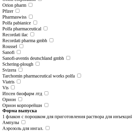
Orion pharm
Pfizer
Pharmaswiss
Polfa pabianice
Polfa pharmaceutical
Recordati ilac
Recordati pharma gmbh
Roussel
Sanofi
Sanofi-aventis deutschland gmbh
Schering-plough
Svizera
Tarchomin pharmaceutical works polfa
Viatris
Vis
Ипсен биофарм лтд
Орион
Орион корпорейшн
Форма выпуска
1 флакон с порошком для приготовления раствора для инъекци
Ампулы
Аэрозоль для ингал.