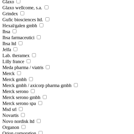
Glaxo
Glaxo wellcome, s.a.
Grindex
Gufic biosciences ltd.
Hexal/galen gmbh
Ibsa
Ibsa farmaceutici
Ibsa ltd
Jelfa
Lab. theramex
Lilly france
Meda pharma / viatris
Merck
Merck gmbh
Merck gmbh / axicorp pharma gmbh
Merck serono
Merck serono gmbh
Merck serono spa
Msd srl
Novartis
Novo nordisk ltd
Organon
Orion corporation