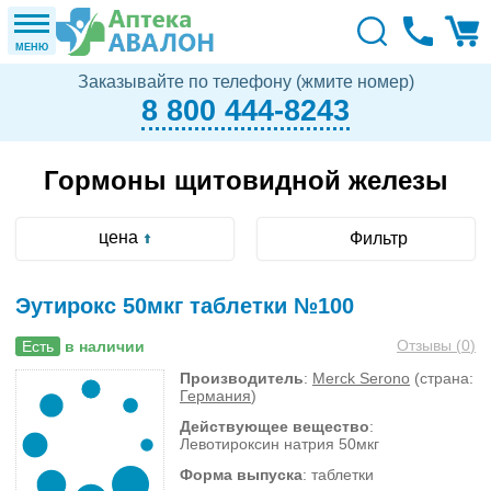
МЕНЮ
Заказывайте по телефону (жмите номер)
8 800 444-8243
Гормоны щитовидной железы
цена
Фильтр
Эутирокс 50мкг таблетки №100
Отзывы (
0
)
Есть
в наличии
Производитель
:
Merck Serono
(страна:
Германия
)
Действующее вещество
:
Левотироксин натрия 50мкг
Форма выпуска
: таблетки