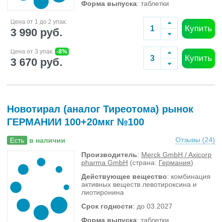
Форма выпуска
: таблетки
Цена от 1 до 2 упак.
Купить
3 990 руб.
Цена от 3 упак.
-8%
Купить
3 670 руб.
Новотирал (аналог Тиреотома) рынок
ГЕРМАНИИ 100+20мкг №100
Отзывы (
24
)
Есть
в наличии
Производитель
:
Merck GmbH / Axicorp
pharma GmbH
(страна:
Германия
)
Действующее вещество
: комбинация
активных веществ левотироксина и
лиотиронина
Срок годности
: до 03.2027
Форма выпуска
: таблетки