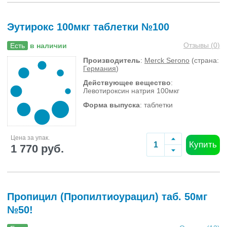
Эутирокс 100мкг таблетки №100
Отзывы (
0
)
Есть
в наличии
Производитель
:
Merck Serono
(страна:
Германия
)
Действующее вещество
:
Левотироксин натрия 100мкг
Форма выпуска
: таблетки
Цена за упак.
Купить
1 770 руб.
Пропицил (Пропилтиоурацил) таб. 50мг
№50!