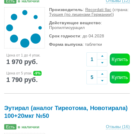
Отзывы (
12
)
Есть
в наличии
Производитель
:
Recordati Ilac
(страна:
Турция (по лицензии Германии)
)
Действующее вещество
:
Пропилтиоурацил
Срок годности
: до 04.2028
Форма выпуска
: таблетки
Цена от 1 до 4 упак.
Купить
1 970 руб.
Цена от 5 упак.
-9%
Купить
1 790 руб.
Эутирал (аналог Тиреотома, Новотирала)
100+20мкг №50
Отзывы (
16
)
Есть
в наличии