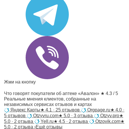
Жми на кнопку
Что говорят покупатели об аптеке «Авалон»
★ 4.3 / 5
Реальные мнения клиентов, собранные на
независимых сервисах отзывов и картах
Яндекс Карты
★
4.1 · 25 отзывов
Orgpage.ru
★
4.0 ·
5 отзывов
Otzyvru.com
★
5.0 · 3 отзыва
Otzyv.pro
★
5.0 · 2 отзыва
Yell.ru
★
4.5 · 2 отзыва
Otzovik.com
★
5.0 · 2 отзыва
›
Ещё отзывы