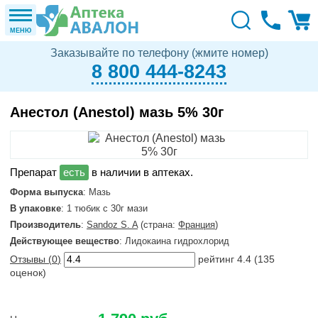
МЕНЮ
Заказывайте по телефону (жмите номер)
8 800 444-8243
Анестол (Anestol) мазь 5% 30г
в наличии в аптеках.
Форма выпуска
: Мазь
В упаковке
: 1 тюбик с 30г мази
Производитель
:
Sandoz S. A
(страна:
Франция
)
Действующее вещество
: Лидокаина гидрохлорид
Отзывы (
0
)
рейтинг
4.4
(
135
оценок)