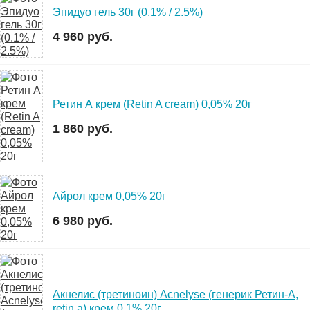
Эпидуо гель 30г (0.1% / 2.5%)
4 960 руб.
Ретин А крем (Retin A cream) 0,05% 20г
1 860 руб.
Айрол крем 0,05% 20г
6 980 руб.
Акнелис (третиноин) Acnelyse (генерик Ретин-А,
retin a) крем 0,1% 20г