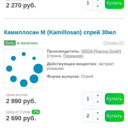
Купить
2 270 руб.
Камиллосан М (Kamillosan) спрей 30мл
Отзывы (
0
)
Есть
в наличии
Производитель
:
MEDA Pharma GmbH
(страна:
Германия
)
Действующее вещество
: экстракт
ромашки
Форма выпуска
: Спрей
Цена за упак.
Купить
2 890 руб.
Цена от 2 упак.
-7%
Купить
2 690 руб.