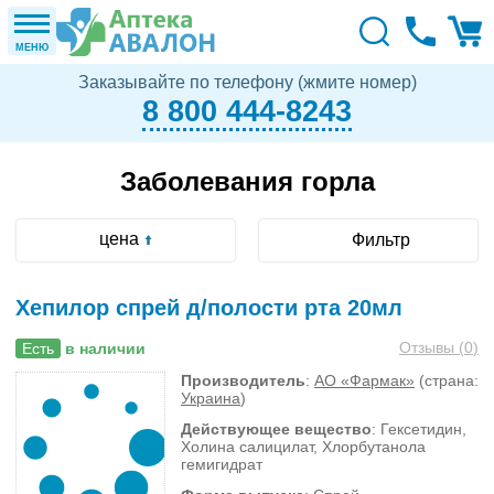
МЕНЮ
Заказывайте по телефону (жмите номер)
8 800 444-8243
Заболевания горла
цена
Фильтр
Хепилор спрей д/полости рта 20мл
Отзывы (
0
)
Есть
в наличии
Производитель
:
АО «Фармак»
(страна:
Украина
)
Действующее вещество
: Гексетидин,
Холина салицилат, Хлорбутанола
гемигидрат