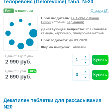
Гелоревойс (Gelorevoice) табл. №20
Отзывы (
2
)
Есть
в наличии
Производитель
:
G. Pohl-Boskamp
GmbH
(страна:
Германия
)
Действующее вещество
: ксантановая
камедь, карбомер, гиалуронат натрия
Срок годности
: до 09.2028
Форма выпуска
: Таблетки
Цена от 1 до 2 упак.
Купить
2 990 руб.
Цена от 3 упак.
-10%
Купить
2 690 руб.
Декатилен таблетки для рассасывания
N20