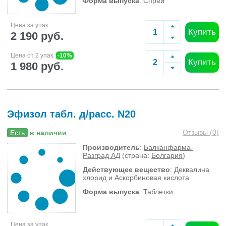
Форма выпуска
: Спрей
Цена за упак.
Купить
2 190 руб.
Цена от 2 упак.
-10%
Купить
1 980 руб.
Эфизол табл. д/расс. N20
Отзывы (
0
)
Есть
в наличии
Производитель
:
Балканфарма-
Разград АД
(страна:
Болгария
)
Действующее вещество
: Деквалина
хлорид и Аскорбиновая кислота
Форма выпуска
: Таблетки
Цена за упак.