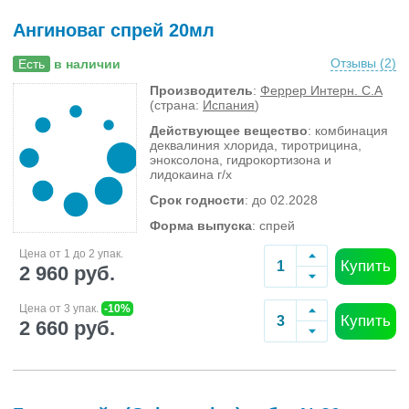
Ангиноваг спрей 20мл
Отзывы (
2
)
Есть
в наличии
Производитель
:
Феррер Интерн. С.А
(страна:
Испания
)
Действующее вещество
: комбинация
деквалиния хлорида, тиротрицина,
эноксолона, гидрокортизона и
лидокаина г/х
Срок годности
: до 02.2028
Форма выпуска
: спрей
Цена от 1 до 2 упак.
Купить
2 960 руб.
Цена от 3 упак.
-10%
Купить
2 660 руб.