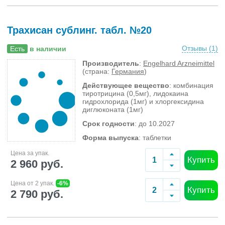
Трахисан сублинг. табл. №20
Отзывы (
1
)
Есть
в наличии
Производитель
:
Engelhard Arzneimittel
(страна:
Германия
)
Действующее вещество
: комбинация
тиротрицина (0,5мг), лидокаина
гидрохлорида (1мг) и хлоргексидина
диглюконата (1мг)
Срок годности
: до 10.2027
Форма выпуска
: таблетки
Цена за упак.
Купить
2 960 руб.
Цена от 2 упак.
-6%
Купить
2 790 руб.