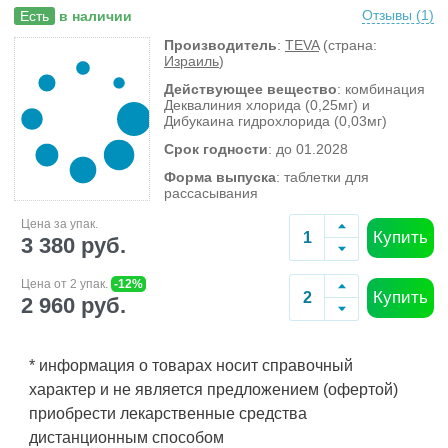
Отзывы (
1
)
Есть
в наличии
Производитель
:
TEVA
(страна:
Израиль
)
Действующее вещество
: комбинация
Деквалиния хлорида (0,25мг) и
Дибукаина гидрохлорида (0,03мг)
Срок годности
: до 01.2028
Форма выпуска
: таблетки для
рассасывания
Цена за упак.
Купить
3 380 руб.
Цена от 2 упак.
-12%
Купить
2 960 руб.
* информация о товарах носит справочный
характер и не является предложением (офертой)
приобрести лекарственные средства
дистанционным способом