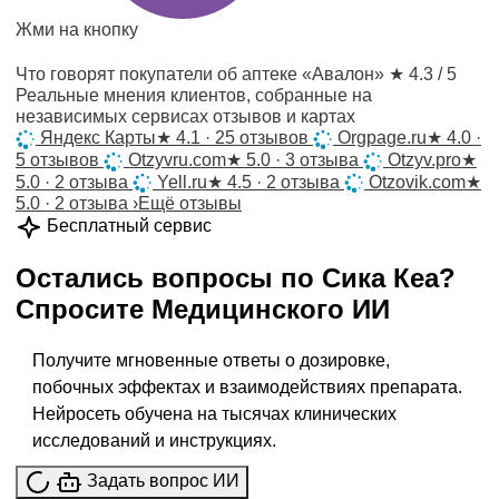
Жми на кнопку
Что говорят покупатели об аптеке «Авалон»
★ 4.3 / 5
Реальные мнения клиентов, собранные на
независимых сервисах отзывов и картах
Яндекс Карты
★
4.1 · 25 отзывов
Orgpage.ru
★
4.0 ·
5 отзывов
Otzyvru.com
★
5.0 · 3 отзыва
Otzyv.pro
★
5.0 · 2 отзыва
Yell.ru
★
4.5 · 2 отзыва
Otzovik.com
★
5.0 · 2 отзыва
›
Ещё отзывы
Бесплатный сервис
Остались вопросы по
Сика Кеа
?
Спросите
Медицинского ИИ
Получите мгновенные ответы о дозировке,
побочных эффектах и взаимодействиях препарата.
Нейросеть обучена на тысячах клинических
исследований и инструкциях.
Задать вопрос ИИ