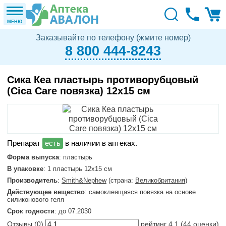
МЕНЮ
Заказывайте по телефону (жмите номер)
8 800 444-8243
Сика Кеа пластырь противорубцовый
(Cica Care повязка) 12х15 см
в наличии в аптеках.
Форма выпуска
: пластырь
В упаковке
: 1 пластырь 12х15 см
Производитель
:
Smith&Nephew
(страна:
Великобритания
)
Действующее вещество
: самоклеящаяся повязка на основе
силиконового геля
Срок годности
: до 07.2030
Отзывы (
0
)
рейтинг
4.1
(
44
оценки)