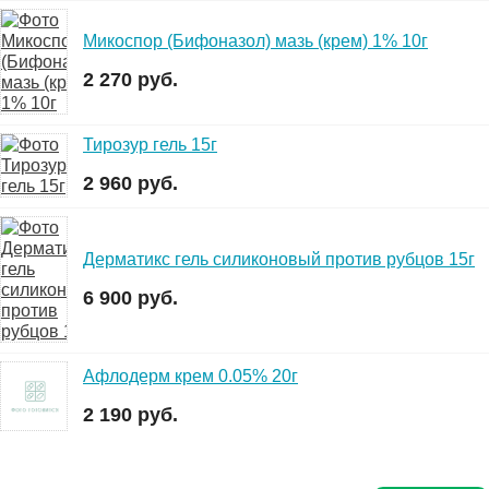
Микоспор (Бифоназол) мазь (крем) 1% 10г
2 270 руб.
Тирозур гель 15г
2 960 руб.
Дерматикс гель силиконовый против рубцов 15г
6 900 руб.
Афлодерм крем 0.05% 20г
2 190 руб.