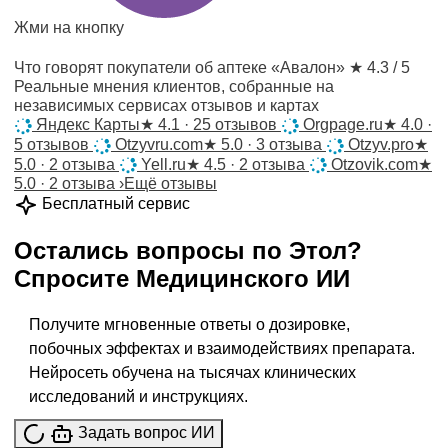
Жми на кнопку
Что говорят покупатели об аптеке «Авалон»
★ 4.3 / 5
Реальные мнения клиентов, собранные на
независимых сервисах отзывов и картах
Яндекс Карты
★
4.1 · 25 отзывов
Orgpage.ru
★
4.0 ·
5 отзывов
Otzyvru.com
★
5.0 · 3 отзыва
Otzyv.pro
★
5.0 · 2 отзыва
Yell.ru
★
4.5 · 2 отзыва
Otzovik.com
★
5.0 · 2 отзыва
›
Ещё отзывы
Бесплатный сервис
Остались вопросы по
Этол
?
Спросите
Медицинского ИИ
Получите мгновенные ответы о дозировке,
побочных эффектах и взаимодействиях препарата.
Нейросеть обучена на тысячах клинических
исследований и инструкциях.
Задать вопрос ИИ