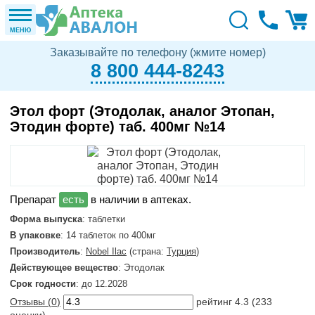
МЕНЮ
Заказывайте по телефону (жмите номер)
8 800 444-8243
Этол форт (Этодолак, аналог Этопан,
Этодин форте) таб. 400мг №14
в наличии в аптеках.
Форма выпуска
: таблетки
В упаковке
: 14 таблеток по 400мг
Производитель
:
Nobel Ilac
(страна:
Турция
)
Действующее вещество
: Этодолак
Срок годности
: до 12.2028
Отзывы (
0
)
рейтинг
4.3
(
233