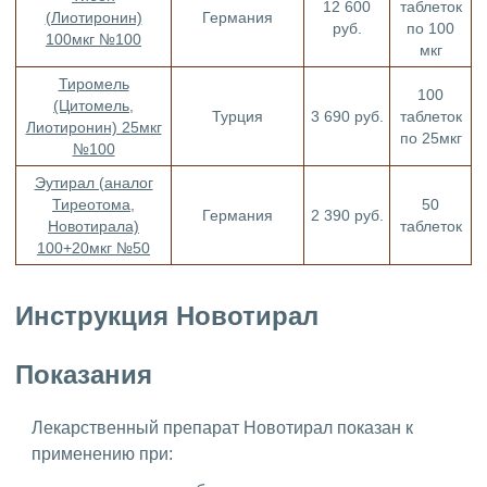
12 600
таблеток
(Лиотиронин)
Германия
руб.
по 100
100мкг №100
мкг
Тиромель
100
(Цитомель,
Турция
3 690 руб.
таблеток
Лиотиронин) 25мкг
по 25мкг
№100
Эутирал (аналог
Тиреотома,
50
Германия
2 390 руб.
Новотирала)
таблеток
100+20мкг №50
Инструкция Новотирал
Показания
Лекарственный препарат Новотирал показан к
применению при: