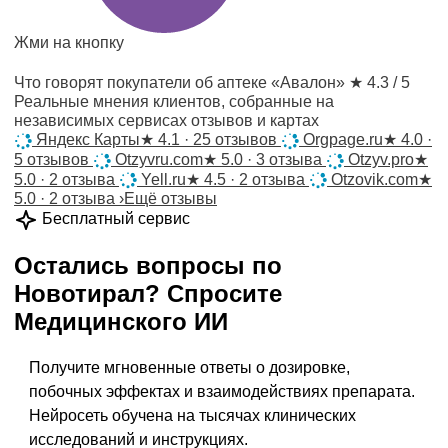
Жми на кнопку
Что говорят покупатели об аптеке «Авалон»
★ 4.3 / 5
Реальные мнения клиентов, собранные на
независимых сервисах отзывов и картах
Яндекс Карты
★
4.1 · 25 отзывов
Orgpage.ru
★
4.0 ·
5 отзывов
Otzyvru.com
★
5.0 · 3 отзыва
Otzyv.pro
★
5.0 · 2 отзыва
Yell.ru
★
4.5 · 2 отзыва
Otzovik.com
★
5.0 · 2 отзыва
›
Ещё отзывы
Бесплатный сервис
Остались вопросы по
Новотирал
?
Спросите
Медицинского ИИ
Получите мгновенные ответы о дозировке,
побочных эффектах и взаимодействиях препарата.
Нейросеть обучена на тысячах клинических
исследований и инструкциях.