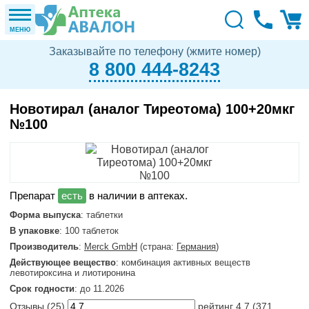
МЕНЮ
Заказывайте по телефону (жмите номер)
8 800 444-8243
Новотирал (аналог Тиреотома) 100+20мкг
№100
в наличии в аптеках.
Форма выпуска
: таблетки
В упаковке
: 100 таблеток
Производитель
:
Merck GmbH
(страна:
Германия
)
Действующее вещество
: комбинация активных веществ
левотироксина и лиотиронина
Срок годности
: до 11.2026
Отзывы (
25
)
рейтинг
4.7
(
371