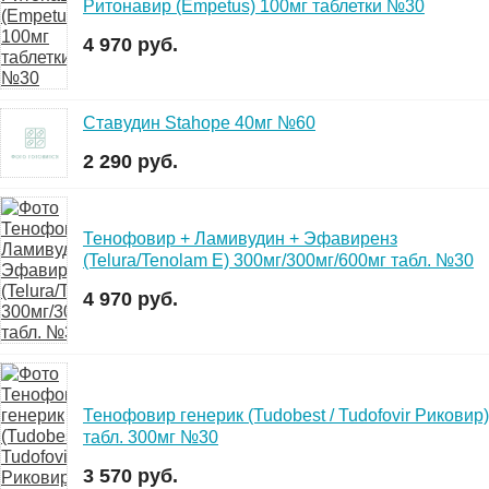
Ритонавир (Empetus) 100мг таблетки №30
4 970 руб.
Ставудин Stahope 40мг №60
2 290 руб.
Тенофовир + Ламивудин + Эфавиренз
(Telura/Tenolam E) 300мг/300мг/600мг табл. №30
4 970 руб.
Тенофовир генерик (Tudobest / Tudofovir Риковир)
табл. 300мг №30
3 570 руб.