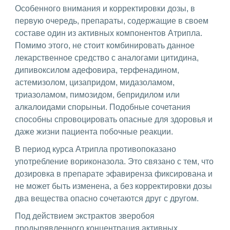
Особенного внимания и корректировки дозы, в
первую очередь, препараты, содержащие в своем
составе один из активных компонентов Атрипла.
Помимо этого, не стоит комбинировать данное
лекарственное средство с аналогами цитидина,
дипивоксилом адефовира, терфенадином,
астемизолом, цизапридом, мидазоламом,
триазоламом, пимозидом, бепридилом или
алкалоидами спорыньи. Подобные сочетания
способны спровоцировать опасные для здоровья и
даже жизни пациента побочные реакции.
В период курса Атрипла противопоказано
употребление вориконазола. Это связано с тем, что
дозировка в препарате эфавиренза фиксирована и
не может быть изменена, а без корректировки дозы
два вещества опасно сочетаются друг с другом.
Под действием экстрактов зверобоя
продырявленного концентрация активных