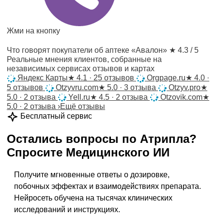
Жми на кнопку
Что говорят покупатели об аптеке «Авалон»
★ 4.3 / 5
Реальные мнения клиентов, собранные на
независимых сервисах отзывов и картах
Яндекс Карты
★
4.1 · 25 отзывов
Orgpage.ru
★
4.0 ·
5 отзывов
Otzyvru.com
★
5.0 · 3 отзыва
Otzyv.pro
★
5.0 · 2 отзыва
Yell.ru
★
4.5 · 2 отзыва
Otzovik.com
★
5.0 · 2 отзыва
›
Ещё отзывы
Бесплатный сервис
Остались вопросы по
Атрипла
?
Спросите
Медицинского ИИ
Получите мгновенные ответы о дозировке,
побочных эффектах и взаимодействиях препарата.
Нейросеть обучена на тысячах клинических
исследований и инструкциях.